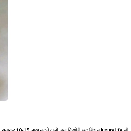
ा सुनाकर 10-15 लाख लूटने वाली जया किशोरी खुद बिंदास luxury life जी