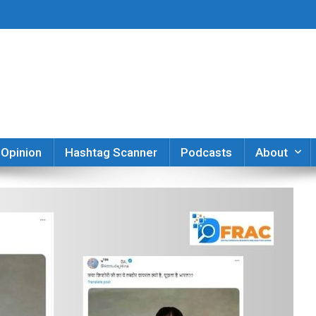
er
Opinion
Hashtag Scanner
Podcasts
About