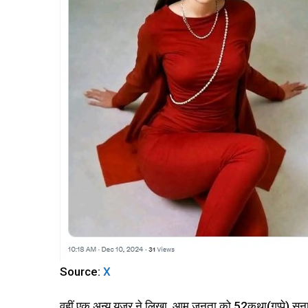
Source:
X
वहीं एक अन्य यूजर ने लिखा, आम जनता को 52कथा(गप्पे) सुन