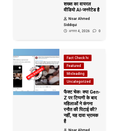
शख्स का वायरल
वीडियो AI-जनरेटेड है
Nisar Ahmed
Siddiqui
अगस्त 4, 2026
0
Fact Check hi
Featured
Misleading
Uncategorized
फैक्ट चेकः क्या Gen-
Z पर टिप्पणी के बाद
महिलाओं ने कंगना
रनौत की पिटाई की?
नहीं, यह दावा भ्रामक
है
Nisar Ahmed