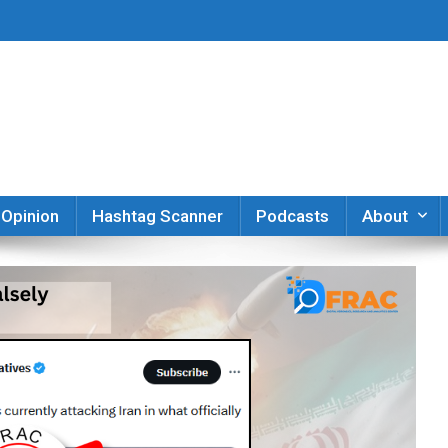
er
Opinion
Hashtag Scanner
Podcasts
About