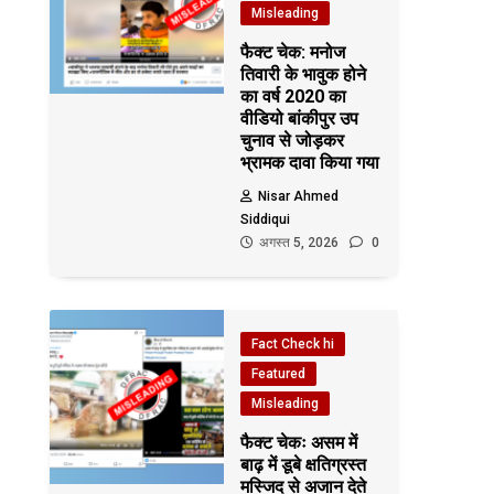
Misleading
फैक्ट चेक: मनोज
तिवारी के भावुक होने
का वर्ष 2020 का
वीडियो बांकीपुर उप
चुनाव से जोड़कर
भ्रामक दावा किया गया
Nisar Ahmed
Siddiqui
अगस्त 5, 2026
0
Fact Check hi
Featured
Misleading
फैक्ट चेकः असम में
बाढ़ में डूबे क्षतिग्रस्त
मस्जिद से अजान देते