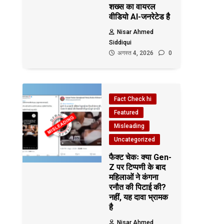
शख्स का वायरल
वीडियो AI-जनरेटेड है
Nisar Ahmed
Siddiqui
अगस्त 4, 2026
0
Fact Check hi
Featured
Misleading
Uncategorized
फैक्ट चेकः क्या Gen-
Z पर टिप्पणी के बाद
महिलाओं ने कंगना
रनौत की पिटाई की?
नहीं, यह दावा भ्रामक
है
Nisar Ahmed