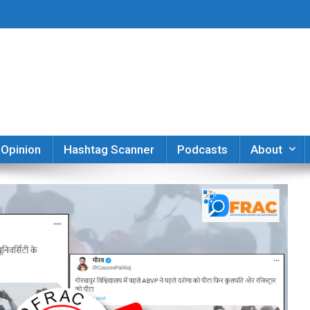
er
Opinion
Hashtag Scanner
Podcasts
About