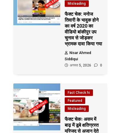
Misleading
फैक्ट चेक: मनोज
तिवारी के भावुक होने
का वर्ष 2020 का
वीडियो बांकीपुर उप
चुनाव से जोड़कर
भ्रामक दावा किया गया
Nisar Ahmed
Siddiqui
अगस्त 5, 2026
0
Fact Check hi
Featured
Misleading
फैक्ट चेकः असम में
बाढ़ में डूबे क्षतिग्रस्त
मस्जिद से अजान देते