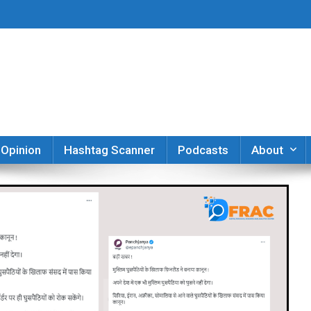
er
Opinion
Hashtag Scanner
Podcasts
About