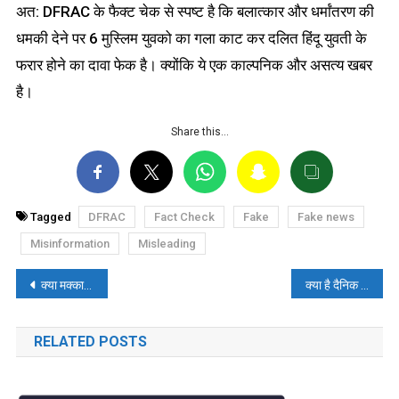
अत: DFRAC के फैक्ट चेक से स्पष्ट है कि बलात्कार और धर्मांतरण की
धमकी देने पर 6 मुस्लिम युवको का गला काट कर दलित हिंदू युवती के
फरार होने का दावा फेक है। क्योंकि ये एक काल्पनिक और असत्य खबर
है।
Share this…
Tagged
DFRAC
Fact Check
Fake
Fake news
Misinformation
Misleading
पोस्ट
क्या मक्का के इमाम ने पाकिस्तान के पूर्व PM इमरान खान के समर्थन में दिया बयान? पढ़ें, फ़ैक्ट-चेक
क्या है दैनिक जागरण के विज्ञापन “एक मुहल्ला एक बकरा” की हकीकत? पढ़ें, फैक्ट-चेक
नेविगेशन
RELATED POSTS