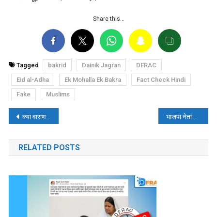
Share this…
Tagged
bakrid
Dainik Jagran
DFRAC
Eid al-Adha
Ek Mohalla Ek Bakra
Fact Check Hindi
Fake
Muslims
पोस्ट
क्या वाराणसी में धर्मांतरण की धमकी देने पर दलित लड़की ने काट दिये 6 मुस्लिम युवकों के सिर? पढ़े फैक्ट चेक
भाजपा नेता मोहसिन रज़ा ने शेयर किया भारतीयों द्वारा मक्का में RSS-BJP के खिलाफ़ दुआ किए जाने का पुराना वीडियो
नेविगेशन
RELATED POSTS