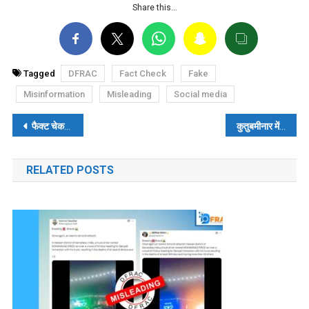
Share this…
Tagged
DFRAC
Fact Check
Fake
Misinformation
Misleading
Social media
पोस्ट
फैक्ट चेक: पीएम मोदी ने 22,500 छात्रों को वापस भारत लाने के लिए रूस-यूक्रेन युद्ध को रोक दिया था?,जेपी नड्डा ने किया गलत दावा
कुतुबमीनार में लगे लौहस्तंभ पर लिखे हैं हिन्दू राजाओं के नाम? पढ़ें- फैक्ट चेक
नेविगेशन
RELATED POSTS