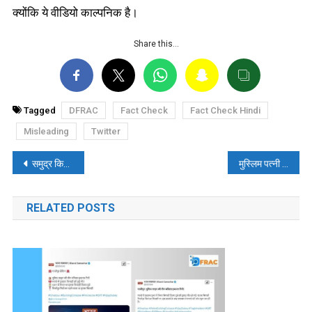
क्योंकि ये वीडियो काल्पनिक है।
Share this…
Tagged
DFRAC
Fact Check
Fact Check Hindi
Misleading
Twitter
पोस्ट
समुद्र किनारे डांस करने का वायरल वीडियो सीनियर वकील सौरभ कृपाल का नहीं है, पढ़ें, फ़ैक्ट-चेक
मुस्लिम पत्नी को हिन्दू पति ने हवस पूरी होने के बाद काट कर सूटकेस मे भर दिया! पढ़ें, फ़ैक्ट-चेक
नेविगेशन
RELATED POSTS