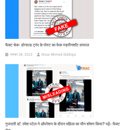
फैक्ट चेकः डोनाल्ड ट्रंप के पोस्ट का फेक स्क्रीनशॉट वायरल
नवम्बर 28, 2022
Nisar Ahmed Siddiqui
गुजराती डॉ. रमेश पटेल ने ऑपरेशन के दौरान महिला का यौन शोषण किया? पढ़ें- फैक्ट