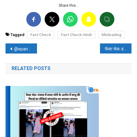
Share this…
Tagged
Fact Check
Fact Check Hindi
Misleading
पोस्ट
@epanchjanya: राष्ट्रीय स्वयंसेवक संघ का नफरती ट्विटर हैंडल
फैक्ट चेकः हलाला को लेकर सोशल मीडिया पर एडिटेड विजिटिंग कार्ड हुआ वायरल
नेविगेशन
RELATED POSTS