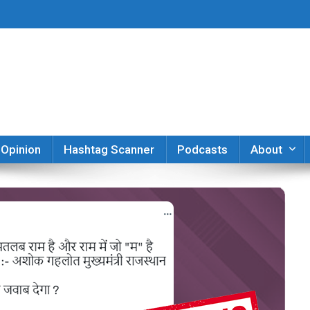
er
Opinion
Hashtag Scanner
Podcasts
About