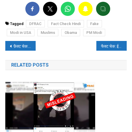
Tagged
DFRAC
Fact Check Hindi
Fake
Modi in USA
Muslims
Obama
PM Modi
पोस्ट
फ़ैक्ट चेक: बीजेपी नेता की पिटाई के वायरल वीडियो को सोशल मीडिया यूजर ने ‘रोहिंग्या’ मुस्लिमों से जोड़ा
फैक्ट चेक: ईद उल अज़हा से जुड़ी बांग्लादेश की तस्वीर को भारत की बताकर किया जा रहा वायरल
नेविगेशन
RELATED POSTS