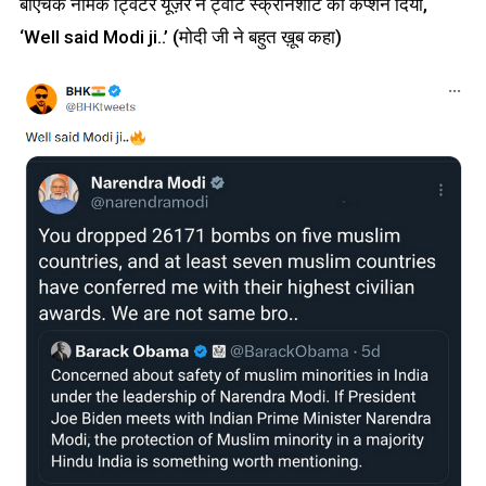
बीएचके नामक ट्विटर यूज़र ने ट्वीट स्क्रीनशॉट को कैप्शन दिया,
‘Well said Modi ji..’ (मोदी जी ने बहुत ख़ूब कहा)