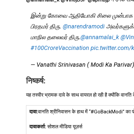
இன்று கோவை ஆதியோகி சிலை முன்பாக 1
பிரதமர் திரு.
@narendramodi
அவர்களுக்க
மாநில தலைவர் திரு.
@annamalai_k
@Vin
#100CroreVaccination
pic.twitter.com
— Vanathi Srinivasan ( Modi Ka Pariva
निष्कर्ष:
यह तस्वीर भ्रामक दावे के साथ वायरल हो रही है क्योंकि वानति 
दावा:
वानति श्रीनिवासन के हाथ में “#GoBackModi” का प
दावाकर्ता:
सोशल मीडिया यूज़र्स