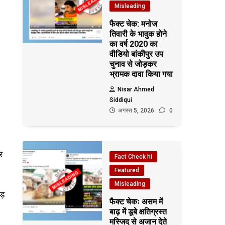
Misleading
फैक्ट चेक: मनोज
तिवारी के भावुक होने
का वर्ष 2020 का
वीडियो बांकीपुर उप
चुनाव से जोड़कर
भ्रामक दावा किया गया
Nisar Ahmed
Siddiqui
अगस्त 5, 2026
0
र
Fact Check hi
Featured
Misleading
ड़
फैक्ट चेकः असम में
बाढ़ में डूबे क्षतिग्रस्त
मस्जिद से अजान देते