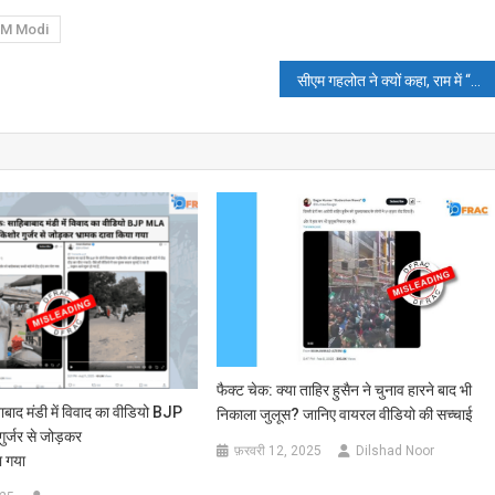
M Modi
सीएम गहलोत ने क्यों कहा, राम में “रा” का मतलब राम और “म” का मतलब मोहम्मद है? पढ़ें,फ़ैक्ट-चेक
फैक्ट चेक: क्या ताहिर हुसैन ने चुनाव हारने बाद भी
ाबाद मंडी में विवाद का वीडियो BJP
निकाला जुलूस? जानिए वायरल वीडियो की सच्चाई
र्जर से जोड़कर
फ़रवरी 12, 2025
Dilshad Noor
ा गया