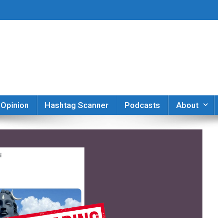
er
Opinion
Hashtag Scanner
Podcasts
About