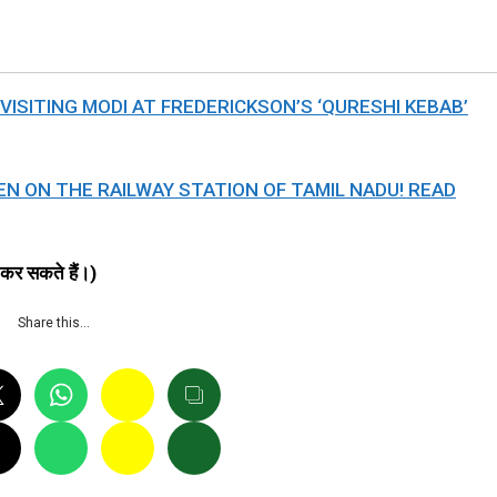
ISITING MODI AT FREDERICKSON’S ‘QURESHI KEBAB’
N ON THE RAILWAY STATION OF TAMIL NADU! READ
 कर सकते हैं।)
Share this…