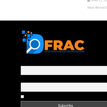
अगस्त 12, 2
Nisar Ahmed S
First name or full name
Email
By continuing, you accept the privacy policy