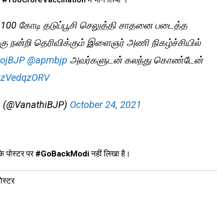
00 கோடி தடுப்பூசி செலுத்தி சாதனை படைத்த
ு நன்றி தெரிவிக்கும் இளைஞர் அணி நிகழ்ச்சியில்
ojBJP
@apmbjp
அவர்களுடன் கலந்து கொண்டேன்
/kzVedqzORV
r) (@VanathiBJP)
October 24, 2021
के पोस्टर पर
#GoBackModi
नहीं लिखा है।
ोस्टर