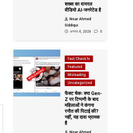
शख्स का वायरल
वीडियो AI-जनरेटेड है
Nisar Ahmed
Siddiqui
अगस्त 4, 2026
0
Fact Check hi
Featured
Misleading
Uncategorized
फैक्ट चेकः क्या Gen-
Z पर टिप्पणी के बाद
महिलाओं ने कंगना
रनौत की पिटाई की?
नहीं, यह दावा भ्रामक
है
Nisar Ahmed