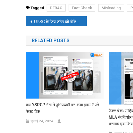
Tagged
DFRAC
Fact Check
Misleading
P
पोस्ट
UPSC के जिस टॉपर को मीडिया ने समझा महिला, वो हैं पुरुष, पढ़ें- फैक्ट चेक
नेविगेशन
RELATED POSTS
क्या YSRCP नेता ने पुलिसकर्मी पर किया हमला? पढ़ें
फैक्ट चेकः साहिब
फैक्ट चेक
MLA नंदकिशोर गु
जुलाई 24, 2024
भ्रामक दावा किय