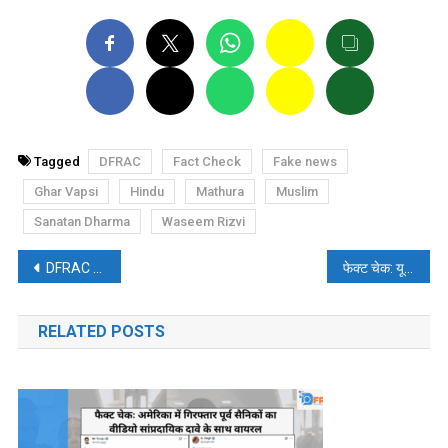
Tagged
DFRAC
Fact Check
Fake news
Ghar Vapsi
Hindu
Mathura
Muslim
Sanatan Dharma
Waseem Rizvi
पोस्ट
DFRAC विशेषः हरनाज कौर संधू के फेक अकाउंट की जाल में फंसे ट्वीटर यूजर्स
फेक्ट चेक: यूपी में न तो मुख्तारगंज नाम की कोई विधानसभा है, न सलीम हैदर नामी कोई विधायक, लेकिन फिर भी किया गया झूठा दावा
नेविगेशन
RELATED POSTS