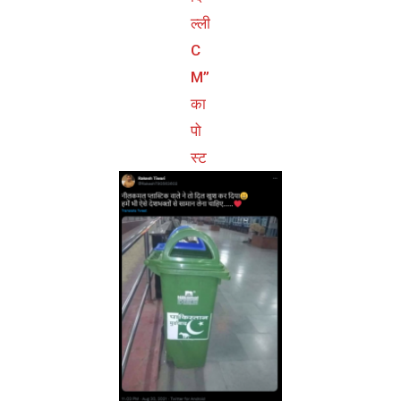
ल्ली
C
M”
का
पो
स्ट