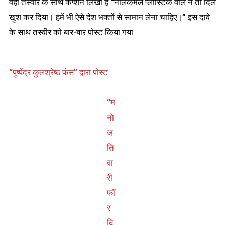
वही तस्वीर के साथ कैप्शन लिखा है “नीलकमल प्लास्टिक वाले ने तो दिल
स्टिकर
का
खुश कर दिया। हमें भी ऐसे देश भक्तों से सामान लेना चाहिए।” इस दावे
सच
के साथ तस्वीर को बार-बार पोस्ट किया गया
“पुष्पेंद्र कुलश्रेष्ठ फंस” द्वारा पोस्ट
“म
नो
ज
ति
वा
री
फॉ
र
दि