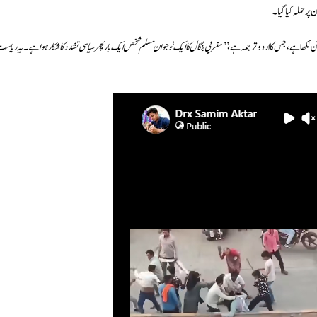
پر حملہ کیا گیا۔
ن لکھا ہے، جس کا اردو ترجمہ ہے،
’’مغربی بنگال کا ایک نوجوان مسلم شخص ایک بار پھر سیاسی تشدد کا شکار ہوا ہے۔ یہ ریاس