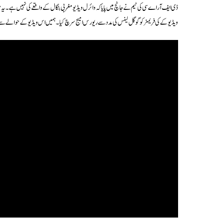
ڈی ایف آر اے سی کی ٹیم نے جانچ میں پایا کہ وائرل ویڈیو مغربی بنگال کے واقعے کی نہیں ہے۔ 
ویڈیو کے کی فریمز کو گوگل لینس کی مدد سے ریورس امیج سرچ کیا۔ ہمیں اس ویڈیو کے حوالے س