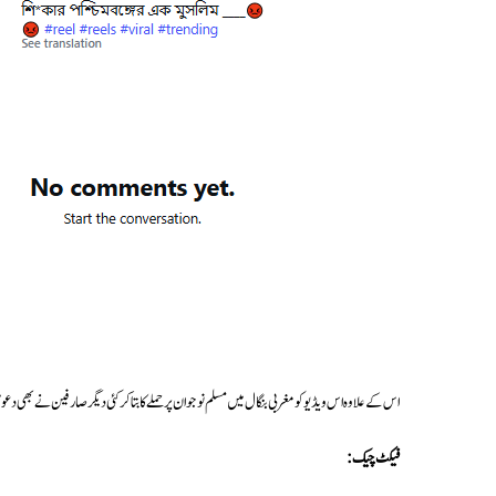
اس کے علاوہ اس ویڈیو کو مغربی بنگال میں مسلم نوجوان پر حملے کا بتا کر کئی دیگر صارفین نے بھی دعو
فیکٹ چیک: