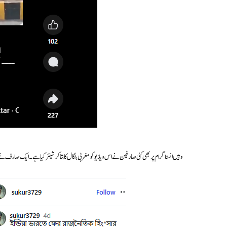
وہیں انسٹاگرام پر بھی کئی صارفین نے اس ویڈیو کو مغربی بنگال کا بتا کر شیئر کیا ہے۔ ایک صارف نے