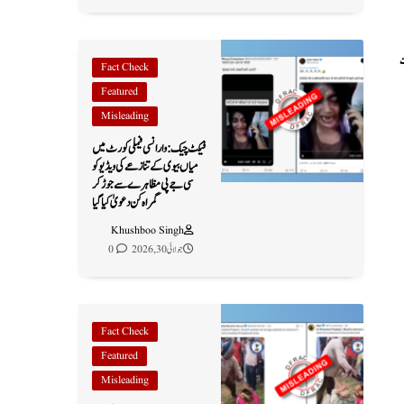
ت
Fact Check
Featured
Misleading
فیکٹ چیک: وارانسی فیملی کورٹ میں
میاں بیوی کے تنازعے کی ویڈیو کو
سی جے پی مظاہرے سے جوڑ کر
گمراہ کن دعویٰ کیا گیا
Khushboo Singh
جولائی 30, 2026
0
Fact Check
Featured
Misleading