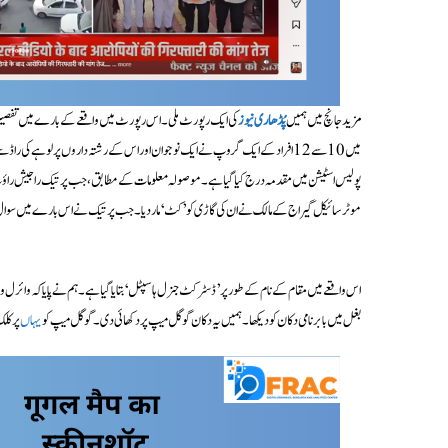
مزید جانچ میں ہمیں
پُڈھاری نیوز
کی ایک رپورٹ ملی۔ اس رپورٹ میں واقعے کے بارے میں تفصیل سے
میں 10 سے 12 افراد کے ایک گروپ نے ایک نوجوان اور اس کے رشتہ داروں پر لوہے کی ر
پولیس اسٹیشن میں مقدمہ درج کیا گیا ہے۔ موصولہ معلومات کے مطابق، جب پرتیک راجیش راؤت ا
موٹر سائیکل گیراج کے مالک نے ان کی گاڑی کو ’کٹ‘ مار دیا۔ جب پرتیک نے اس بارے میں سوال ک
اس واقعے میں مقام کے نام کے طور پر ’ڈسٹرکٹ جنرل ہاسپٹل‘ بتایا گیا ہے۔ ہم نے پایا کہ وائر
بغل میں بابر نامی دکان کو دیکھا۔ ہمیں یہ دکان گوگل میپ پر دکھائی دی۔ گوگل میپ کو
یہاں
پر کل