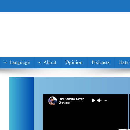
Language
About
Opinion
Podcasts
Hate