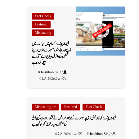
Fact Check
Featured
Misleading
فیکٹ چیک: آسام میں سیلاب میں
ڈوبی اور تباہ شدہ مسجد سے اذان دیتے
شخص کی وائرل ویڈیو اے آئی سے
تیار کردہ ہے
Khushboo Singh
اگست 5, 2026
0
Misleading-ur
Featured
Fact Check
فیکٹ چیک: کیا جنریشن زی پر تبصرے کے بعد خواتین نے کنگنا رناوت کی پٹائی
کی؟ نہیں، یہ دعویٰ گمراہ کن ہے
Khushboo Singh
اگست 4, 2026
0