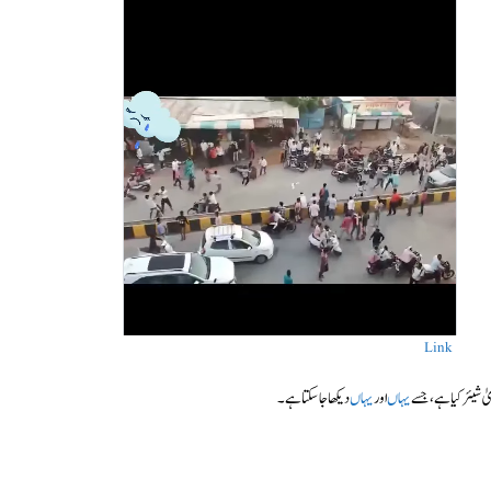
Link
یٰ شیئر کیا ہے، جسے
یہاں
اور
یہاں
دیکھا جا سکتا ہے۔