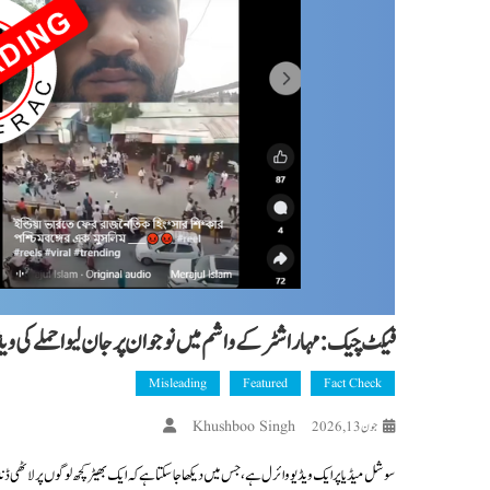
فیکٹ چیک: مہاراشٹر کے واشم میں نوجوان پر جان لیوا حملے کی ویڈیو کو
Misleading
Featured
Fact Check
Khushboo Singh
جون 13, 2026
سوشل میڈیا پر ایک ویڈیو وائرل ہے، جس میں دیکھا جا سکتا ہے کہ ایک بھیڑ کچھ لوگوں پر لاٹھی ڈن