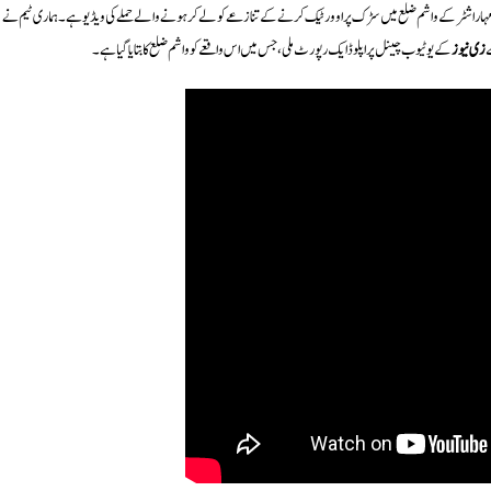
یہ مہاراشٹر کے واشم ضلع میں سڑک پر اوورٹیک کرنے کے تنازعے کو لے کر ہونے والے حملے کی ویڈیو ہے۔ ہماری ٹیم نے
ے
زی نیوز
کے یوٹیوب چینل پر اپلوڈ ایک رپورٹ ملی، جس میں اس واقعے کو واشم ضلع کا بتایا گیا ہے۔