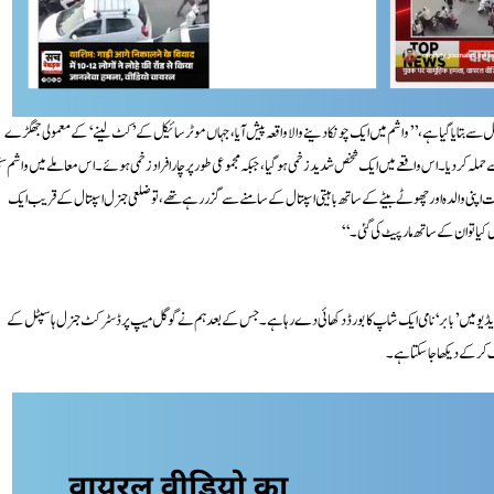
 بتایا گیا ہے، ’’واشم میں ایک چونکا دینے والا واقعہ پیش آیا، جہاں موٹر سائیکل کے ’کٹ لینے‘ کے معمولی جھگڑے
اڈ سے حملہ کر دیا۔ اس واقعے میں ایک شخص شدید زخمی ہو گیا، جبکہ مجموعی طور پر چار افراد زخمی ہوئے۔ اس معاملے میں واشم س
پنی والدہ اور چھوٹے بیٹے کے ساتھ باہیتی اسپتال کے سامنے سے گزر رہے تھے، تو ضلعی جنرل اسپتال کے قریب ایک
یا تو ان کے ساتھ مارپیٹ کی گئی۔‘‘
ل ویڈیو میں ’بابر‘ نامی ایک شاپ کا بورڈ دکھائی دے رہا ہے۔ جس کے بعد ہم نے گوگل میپ پر ڈسٹرکٹ جنرل ہاسپٹل کے
ک کرکے دیکھا جا سکتا ہے۔