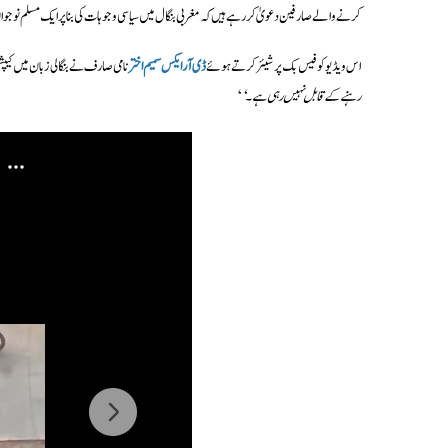
کرنے والے صارفین دعویٰ کر رہے ہیں کہ مغربی بنگال میں سیاسی وجوہات کی بنا پر ایک مسلم نوجوان 
اس ویڈیو کو فیس بک پر شیئر کرتے ہوئے
ڈی آر ایکس سمیم اختر
نامی صارف نے بنگالی زبان میں کیپش
رہنے کے قابل نہیں رہی ہے۔‘
‘