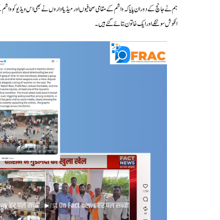
ہم نے جانچ کے دوران پایا کہ واشم کے مقامی صحافیوں اور میڈیا اداروں نے بھی اس ویڈیو کو و
انکوش سونٹکے اور ایک خاتون بتائے گئے ہیں۔