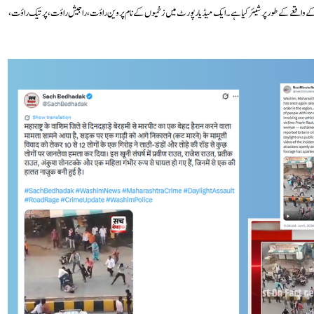
اشم کے واقعے کے طور پر شیئر کیا ہے۔ ایک میڈیا رپورٹ میں زخمیوں کے نام پروین راؤت، راجیش راؤت، پرتیک راؤت،