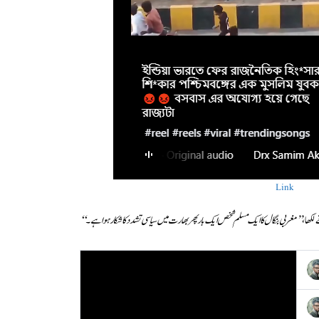
Link
 لکھا،
’’مغربی بنگال کا ایک مسلم شخص ایک بار پھر بھارت میں سیاسی تشدد کا شکار ہوا ہے۔‘‘