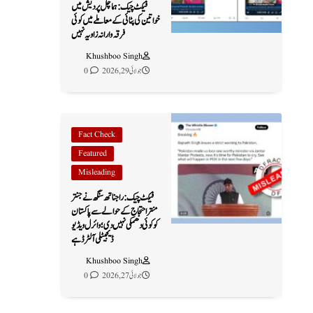
فیکٹ چیک: ہماچل پردیش میں
خواتین کی پٹائی کے معاملے میں کوئی
فرقہ وارانہ زاویہ نہیں
Khushboo Singh
جولائی 29, 2026
0
Fact Check
Featured
Misleading
فیکٹ چیک: راجناتھ سنگھ نے جنتر
منتر احتجاج کے حوالے سے پاکستان
کو کوئی دھمکی نہیں دی؛ وائرل ویڈیو
ڈیجیٹلی آلٹرڈ ہے
Khushboo Singh
جولائی 27, 2026
0