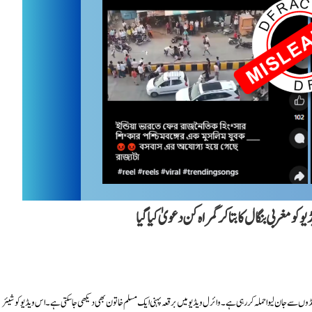
 مغربی بنگال کا بتا کر گمراہ کن دعویٰ کیا گیا
ڈوں سے جان لیوا حملہ کر رہی ہے۔ وائرل ویڈیو میں برقعہ پہنی ایک مسلم خاتون بھی دیکھی جا سکتی ہے۔ اس ویڈیو کو شیئر