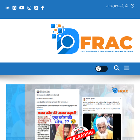
Ski
اتوار, اگست 09, 2026
t
conten
DFRAC_ORG
Digital Forensics, Research and Analytics Center