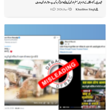
فیکٹ چیک: گؤ اسمگلنگ کے الزام میں مسلم خواتین کی پٹائی کا دعویٰ گمراہ کن ہے، متاثرہ خواتین ہندو ہیں
Khushboo Singh
اگست 8, 2026
0