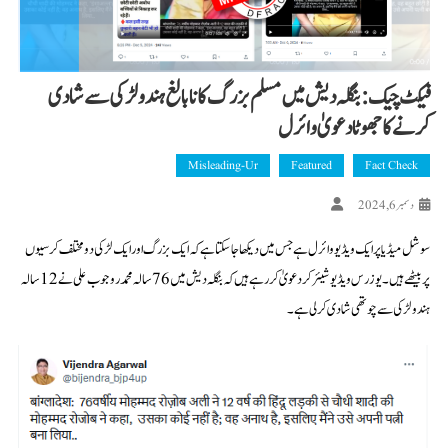
فیکٹ چیک: بنگلہ دیش میں مسلم بزرگ کا نابالغ ہندو لڑکی سے شادی
کرنے کا جھوٹا دعویٰ وائرل
Misleading-Ur
Featured
Fact Check
دسمبر 6, 2024
سوشل میڈیا پر ایک ویڈیو وائرل ہے جس میں دیکھا جا سکتا ہے کہ ایک بزرگ اور ایک لڑکی دو مختلف کرسیوں
پر بیٹھے ہیں۔ یوزرس ویڈیو شیئر کر دعویٰ کر رہے ہیں کہ بنگلہ دیش میں 76 سالہ محمد روجوب علی نے 12 سالہ
ہندو لڑکی سے چوتھی شادی کر لی ہے۔