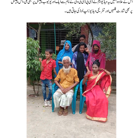
اس کے علاوہ ہمیں یہ ویڈیو ایم کے ڈی بی ڈی ٹی وی کے نام سے ایک اور یوٹیوب چینل پر بھی ملی، اس چینل
پربھی شارٹ فلمیں اور تفریحی ویڈیوز اپ لوڈ کی جاتی ہیں۔