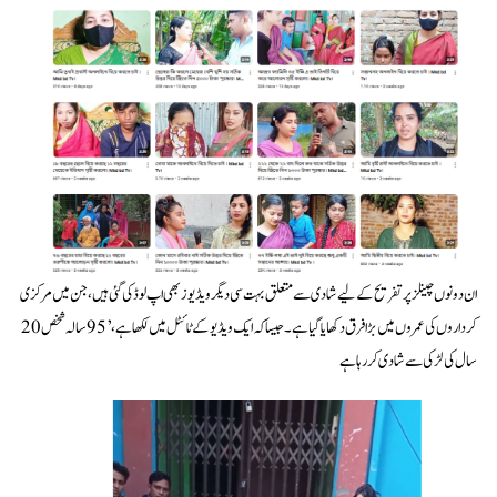
ان دونوں چینلز پر تفریح کے لیے شادی سے متعلق بہت سی دیگر ویڈیوز بھی اپ لوڈ کی گئی ہیں، جن میں مرکزی
کرداروں کی عمروں میں بڑا فرق دکھایا گیا ہے۔ جیسا کہ ایک ویڈیو کے ٹائٹل میں لکھا ہے، ’95 سالہ شخص 20
سال کی لڑکی سے شادی کر رہا ہے