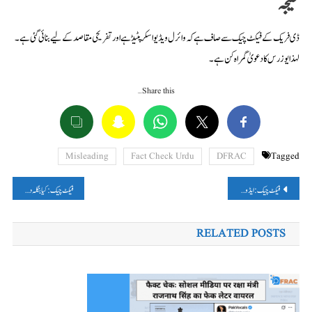
نتیجہ
ڈی فریک کے فیکٹ چیک سے صاف ہے کہ وائرل ویڈیو اسکرپٹیڈ ہے اور تفریحی مقاصد کے لیے بنائی گئی ہے۔
لہذا یوزرس کا دعویٰ گمراہ کن ہے۔
Share this…
Misleading
Fact Check Urdu
DFRAC
Tagged
پوسٹوں
فیکٹ چیک: ایڈوکیٹ راجہ آنند جیوتی سنگھ کی تصویر گیانواپی کیس میں درخواست گزار ہریہر پانڈے کی بتاکر وائرل
فیکٹ چیک: کیا بنگلہ دیش میں ہندو بچوں کو ‘اللہ اکبر’ کا نعرہ لگانے پر مجبور کیا گیا؟ نہیں، یہ ویڈیو مدھیہ پردیش کا ہے۔
کی
RELATED POSTS
نیویگیشن