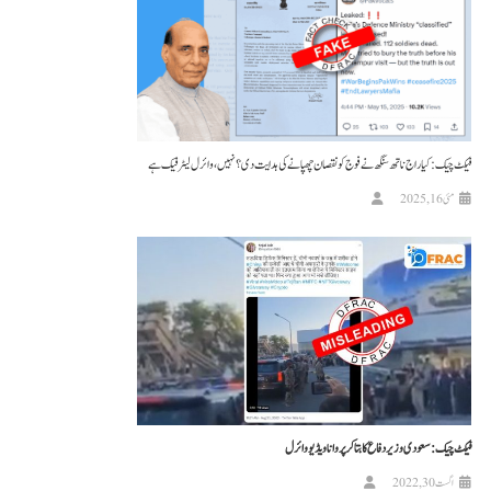
فیکٹ چیک: کیا راج ناتھ سنگھ نے فوج کو نقصان چھپانے کی ہدایت دی؟ نہیں، وائرل لیٹر فیک ہے
مئی 16, 2025
فیکٹ چیک: سعودی وزیر دفاع کا بتا کر پروانا ویڈیو وائرل
اگست 30, 2022