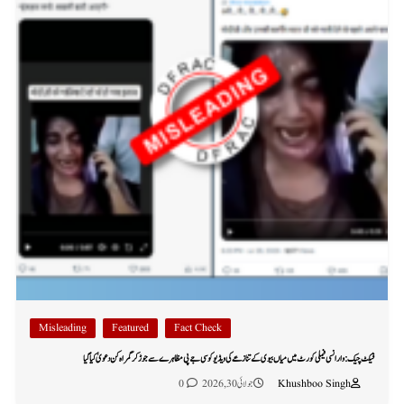
Misleading
Featured
Fact Check
فیکٹ چیک: وارانسی فیملی کورٹ میں میاں بیوی کے تنازعے کی ویڈیو کو سی جے پی مظاہرے سے جوڑ کر گمراہ کن دعویٰ کیا گیا
Khushboo Singh
جولائی 30, 2026
0