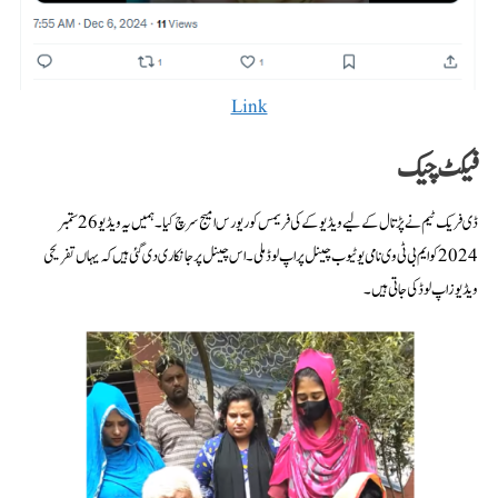
Link
فیکٹ چیک
ڈی فریک ٹیم نے پڑتال کے لیے ویڈیو کے کی فریمس کو ریورس امیج سرچ کیا۔ ہمیں یہ ویڈیو 26 ستمبر
2024 کو ایم بی ٹی وی نامی یوٹیوب چینل پر اپ لوڈ ملی۔ اس چینل پر جانکاری دی گئی ہیں کہ یہاں تفریحی
ویڈیوز اپ لوڈ کی جاتی ہیں۔