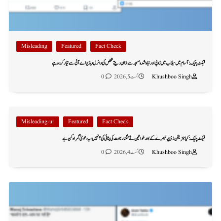
Misleading
Featured
Fact Check
فیکٹ چیک: آسام میں سیلاب میں ڈوبی اور تباہ شدہ مسجد سے اذان دیتے شخص کی وائرل ویڈیو اے آئی سے تیار کردہ ہے
Khushboo Singh
اگست 5, 2026
0
Misleading-ur
Featured
Fact Check
فیکٹ چیک: کیا جنریشن زی پر تبصرے کے بعد خواتین نے کنگنا رناوت کی پٹائی کی؟ نہیں، یہ دعویٰ گمراہ کن ہے
Khushboo Singh
اگست 4, 2026
0