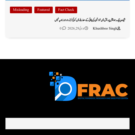
Misleading
Featured
Fact Check
فیکٹ چیک: ہماچل پردیش میں خواتین کی پٹائی کے معاملے میں کوئی فرقہ وارانہ زاویہ نہیں
Khushboo Singh
جولائی 29, 2026
0
First name or full name