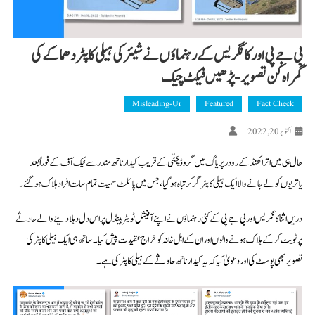
بی جے پی اور کانگریس کے رہنماؤں نے شیئر کی ہیلی کاپٹر دھماکے کی
گمراہ کن تصویر-پڑھیں فیکٹ چیک
Misleading-Ur
Featured
Fact Check
اکتوبر 20, 2022
حال ہی میں اتراکھنڈ کے رودرپریاگ میں گروڈ چَٹّی کے قریب کیدارناتھ مندر سے ٹیک آف کے فوراً بعد
یاتریوں کو لے جانے والا ایک ہیلی کاپٹر گر کر تباہ ہوگیا، جس میں پائلٹ سمیت تمام سات افراد ہلاک ہوگئے۔
دریں اثنا کانگریس اور بی جے پی کے کئی رہنماؤں نے اپنے آفیشل ٹویٹر ہینڈل پر اس دل دہلا دینے والے حادثے
پر ٹویٹ کرکے ہلاک ہونے والوں اور ان کے اہل خانہ کو خراج عقیدت پیش کیا۔ ساتھ ہی ایک ہیلی کاپٹر کی
تصویر بھی پوسٹ کی اور دعویٰ کیا کہ یہ کیدارناتھ حادثے کے ہیلی کاپٹر کی ہے۔