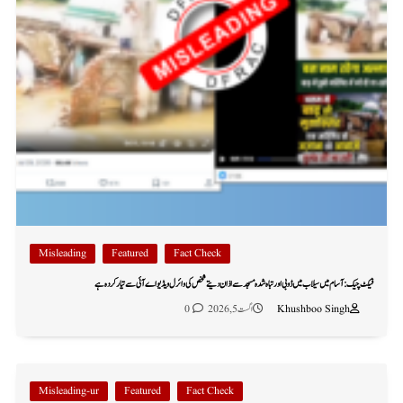
Misleading
Featured
Fact Check
فیکٹ چیک: آسام میں سیلاب میں ڈوبی اور تباہ شدہ مسجد سے اذان دیتے شخص کی وائرل ویڈیو اے آئی سے تیار کردہ ہے
Khushboo Singh
اگست 5, 2026
0
Misleading-ur
Featured
Fact Check