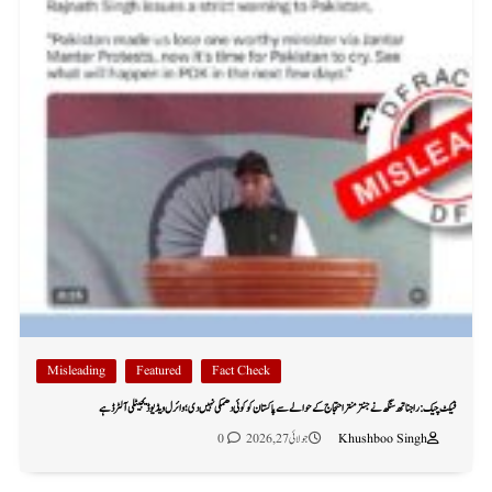
Misleading
Featured
Fact Check
فیکٹ چیک: راجناتھ سنگھ نے جنتر منتر احتجاج کے حوالے سے پاکستان کو کوئی دھمکی نہیں دی؛ وائرل ویڈیو ڈیجیٹلی آلٹرڈ ہے
Khushboo Singh
جولائی 27, 2026
0