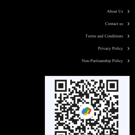
About Us
Contact us
Terms and Conditions
Privacy Policy
Non-Partisanship Policy