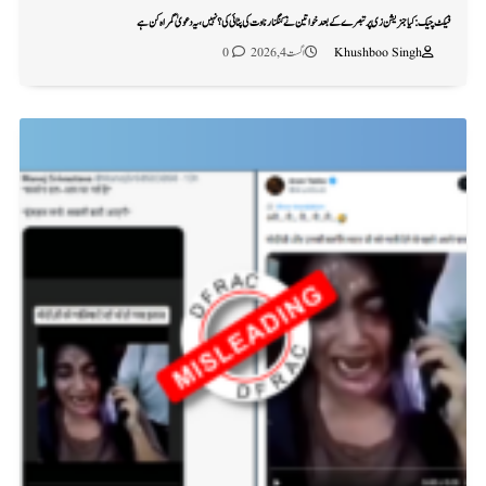
فیکٹ چیک: کیا جنریشن زی پر تبصرے کے بعد خواتین نے کنگنا رناوت کی پٹائی کی؟ نہیں، یہ دعویٰ گمراہ کن ہے
Khushboo Singh
اگست 4, 2026
0