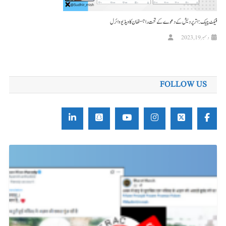
فیکٹ چیک: اترپردیش کے دعوے کے تحت راجستھان کا ویڈیو وائرل
دسمبر 19, 2023
FOLLOW US