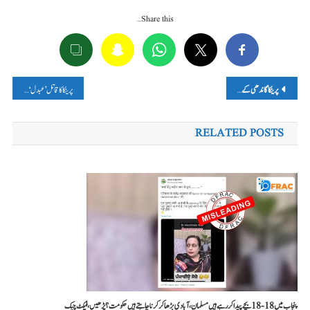
Share this…
پوسٹوں
پرینکا گاندھی کے بارے میں جھوٹا دعویٰ سوشل میڈیا پر وائرل، پڑھیں
–
فیکٹ چیک
پرینکا کا قاتل ’عبدل‘ نہیں، راہل ہے، پڑھیں، فیکٹ-چیک
کی
RELATED POSTS
نیویگیشن
پنجاب میں 18-18 بچے پیدا کر رہے ہیں مسلمان، آبادی بڑھا کر کرنا چاہتے ہیں حکومت؟ پڑھیں، فیکٹ چیک