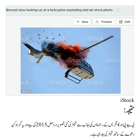
iStock
نتیجہ:
بی جے پی اور کانگریس کے رہنماؤں کی جانب سے شیئر کی گئی تصویر در اصل 2015 کی ہے اور یہ گمراہ کن
دعوے کے ساتھ شیئر کی جا رہی ہے۔