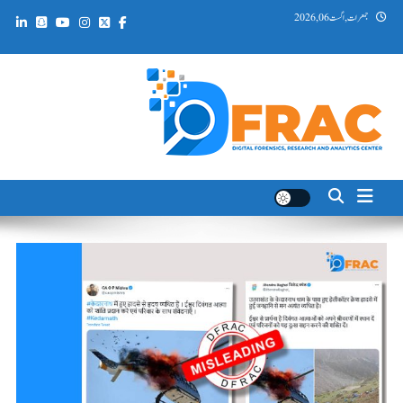
Ski
جمعرات, اگست 06, 2026
t
conten
DFRAC_ORG
Digital Forensics, Research and Analytics Center