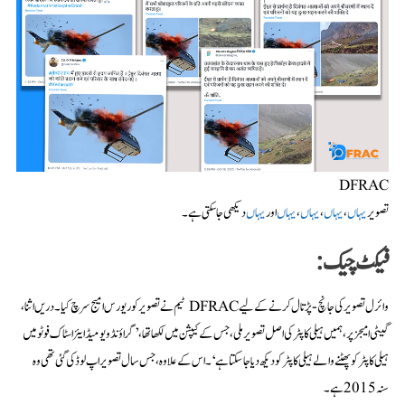
DFRAC
تصویر
یہاں
،
یہاں
،
یہاں
،
یہاں
اور
یہاں
دیکھی جا سکتی ہے۔
فیکٹ چیک:
وائرل تصویر کی جانچ-پڑتال کرنے کے لیے DFRAC ٹیم نے تصویر کو ریورس امیج سرچ کیا۔ دریں اثنا،
گیٹی امیجز پر، ہمیں ہیلی کاپٹر کی اصل تصویر ملی، جس کے کیپشن میں لکھا تھا،’گراؤنڈ ویو میڈایئر اسٹاک فوٹو میں
ہیلی کاپٹر کو پھٹنے والے ہیلی کاپٹر کو دیکھ دیا جا سکتا ہے‘۔ اس کے علاوہ، جس سال تصویر اپ لوڈ کی گئی تھی وہ
سنہ 2015 ہے۔