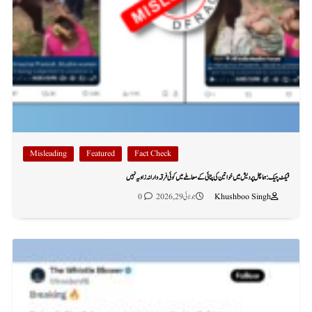
Misleading
Featured
Fact Check
فیکٹ چیک: ہماچل پردیش میں خواتین کی پٹائی کے معاملے میں کوئی فرقہ وارانہ زاویہ نہیں
Khushboo Singh
جولائی 29, 2026
0