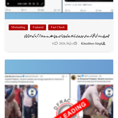
Misleading
Featured
Fact Check
فیکٹ چیک: وارانسی فیملی کورٹ میں میاں بیوی کے تنازعے کی ویڈیو کو سی جے پی مظاہرے سے جوڑ کر گمراہ کن دعویٰ کیا گیا
Khushboo Singh
جولائی 30, 2026
0