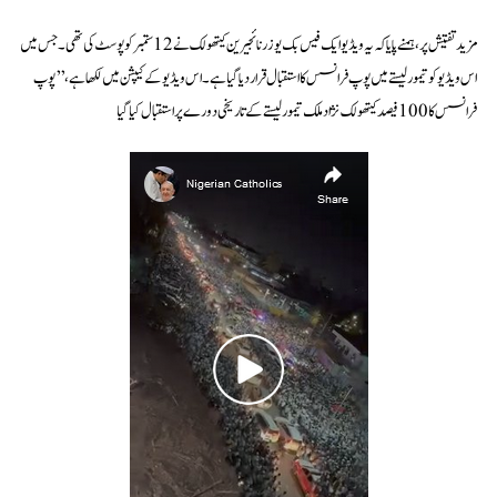
مزید تفتیش پر، ہمنے پایا کہ یہ ویڈیو ایک فیس بک یوزر نائجیرین کیتھولک نے 12 ستمبر کو پوسٹ کی تھی۔ جس میں
اس ویڈیو کو تیمور لیستے میں پوپ فرانسس کا استقبال قرار دیا گیا ہے۔ اس ویڈیو کے کیپشن میں لکھا ہے، ’’پوپ
فرانسس کا 100 فیصد کیتھولک نژاد ملک تیمور لیستے کے تاریخی دورے پر استقبال کیا گیا