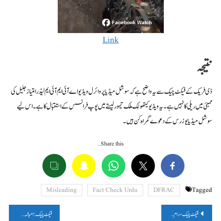
Link
نتیجہ
ڈی فریک کے فیکٹ چیک سے یہ واضح ہے کہ سوشل میڈیا پر وائرل ویڈیو اے آئی ایم آئی ایم لیڈر امتیاز جلیل کی
ممبئی میں ریلی کا نہیں ہے۔ یہ ویڈیو کیتھولک ملک تیمور لیستے میں پوپ فرانسس کے استقبال کا ہے۔ اس لیے
سوشل میڈیا یوزرس کے دعوے گمراہ کن ہیں۔
Share this…
Misleading
Fact Check Urdu
DFRAC
Tagged
پوسٹوں
فیکٹ چیک- رام پور میں ریلوے ٹریک پر لوہے کا کھمبہ رکھنے کا واقعہ فرقہ وارانہ دعوے کے ساتھ شیئر کیا گیا ۔
فیکٹ چیک: امبالہ میں نائب سنگھ سینی کے خلاف 2020 کے احتجاج کا ویڈیو حال کا بتاکر وائرل