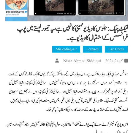
فیکٹ چیک : جلوس کا ویڈیو ممبئی کا نہیں ہے، یہ تیمورلیستے میں پوپ
فرانسس کے استقبال کا ویڈیو ہے۔
Misleading-Ur
Featured
Fact Check
Nisar Ahmed Siddiqui
ستمبر 24, 2024
سوشل میڈیا پر ایک ویڈیو وائرل ہے۔ اس ویڈیو میں دیکھا جا سکتا ہے کہ گاڑیوں کا ایک قافلہ لوگوں کے بہت
بڑے ہجوم کے درمیان سے گزر رہا ہے۔ یوزرس اس ویڈیو کو ممبئی میں اے آئی ایم آئی ایم لیڈر امتیاز جلیل کی
ریلی کے طور پر شیئر کر رہے ہیں۔ درحقیقت امتیاز جلیل اور اے آئی ایم آئی ایم لیڈروں نے چھترپتی سمبھاجی
نگر سے ممبئی تک ایک مظاہرہ کی شکل میں آئین ریلی نکالی تھی، جس میں سنت رام گیری اور بی جے پی ایم ایل
اے نتیش رانے کے متنازعہ بیانات کے خلاف کارروائی کا مطالبہ کیا گیا تھا۔
اس ویڈیو کو شیئر کرتے ہوئے ایک یوزر نے لکھا، ’’عاشقان رسول ﷺ کا قافلہ ممبئی میں، چلو ممبئی، ہندوستان