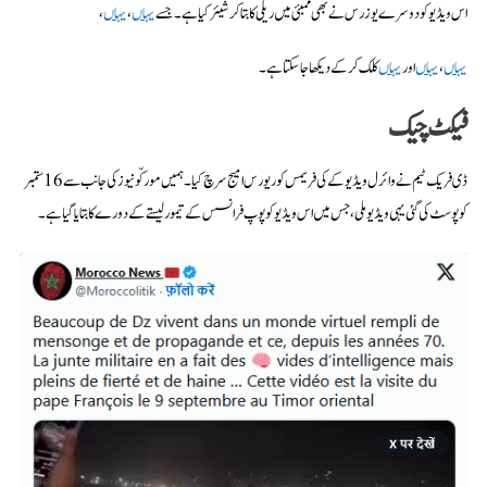
اس ویڈیو کو دوسرے یوزرس نے بھی ممبئی میں ریلی کا بتاکر شیئر کیا ہے۔ جسے
یہاں
،
یہاں
،
یہاں
،
یہاں
اور
یہاں
کلک کرکے دیکھا جاسکتا ہے۔
فیکٹ چیک
ڈی فریک ٹیم نے وائرل ویڈیو کے کی فریمس کو ریورس امیج سرچ کیا۔ ہمیں مورکّو نیوز کی جانب سے 16 ستمبر
کو پوسٹ کی گئی یہی ویڈیو ملی، جس میں اس ویڈیو کو پوپ فرانسس کے تیمور لیستے کے دورے کا بتایا گیا ہے۔