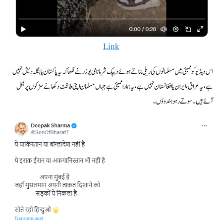
Link
اس ویڈیو کو ممبئی میں مسلمانوں کی ریلی بتاتے ہوئے دیپک شرما نامی یوزر نے لکھا کہ یہ پاکستان یا بنگلہ دیش نہیں
ہے، یہ عراق، ایران یا افغانستان نہیں ہے، یہ ہمارا ممبئی ہے جہاں مسلمان اپنی طاقت دکھانے سڑکوں پر نکل
آئے ہیں۔ سوتے رہو ہندو‏ؤں۔