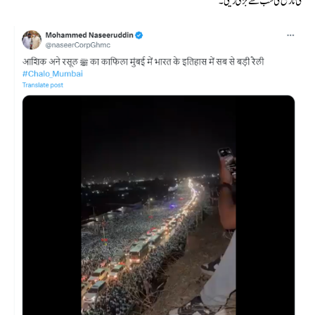
کی تاریخ کی سب سے بڑی ریلی۔