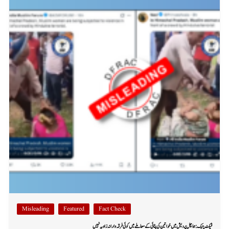
Misleading
Featured
Fact Check
فیکٹ چیک: ہماچل پردیش میں خواتین کی پٹائی کے معاملے میں کوئی فرقہ وارانہ زاویہ نہیں