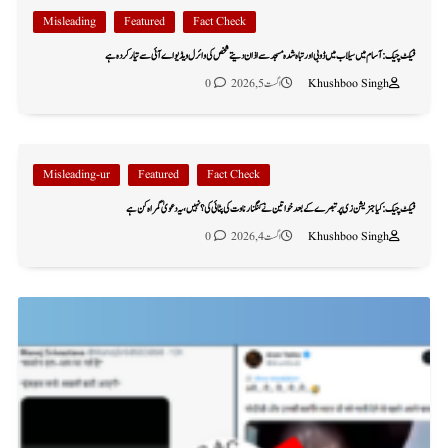
Misleading
Featured
Fact Check
فیکٹ چیک: آسام میں سیلاب میں ڈوبی اور تباہ شدہ مسجد سے اذان دیتے شخص کی وائرل ویڈیو اے آئی سے تیار کردہ ہے
Khushboo Singh
اگست 5, 2026
0
Misleading-ur
Featured
Fact Check
فیکٹ چیک: کیا جنریشن زی پر تبصرے کے بعد خواتین نے کنگنا رناوت کی پٹائی کی؟ نہیں، یہ دعویٰ گمراہ کن ہے
Khushboo Singh
اگست 4, 2026
0