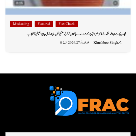
Misleading
Featured
Fact Check
فیکٹ چیک: راجناتھ سنگھ نے جنتر منتر احتجاج کے حوالے سے پاکستان کو کوئی دھمکی نہیں دی؛ وائرل ویڈیو ڈیجیٹلی آلٹرڈ ہے
Khushboo Singh
جولائی 27, 2026
0
First name or full name