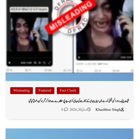
Misleading
Featured
Fact Check
فیکٹ چیک: وارانسی فیملی کورٹ میں میاں بیوی کے تنازعے کی ویڈیو کو سی جے پی مظاہرے سے جوڑ کر گمراہ کن دعویٰ کیا گیا
Khushboo Singh
جولائی 30, 2026
0