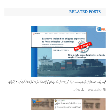
کی
RELATED POSTS
نیویگیشن
فیکٹ چیک: ہندوستانی فرم کی جانب سے روس کو شہری استعمال کے لیے بھیجا گیا شپمنٹ کو فوجی استعمال کا بتا کر گمراہ کن دعویٰ کیا گیا۔
جولائی 29, 2025
Dfrac