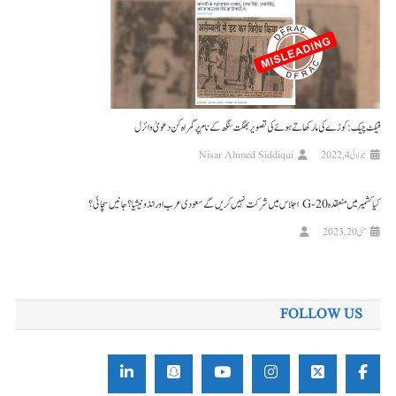
فیکٹ چیک: کوڑے کی مار کھاتے ہوئے کی تصویر بھگت سنگھ کے نام پر گمراہ کن دعویٰ وائرل
جولائی 4, 2022
Nisar Ahmed Siddiqui
کیا کشمیر میں منعقدہ G-20 اجلاس میں شرکت نہیں کریں گے سعودی عرب اور انڈونیشیا؟ جانیں سچائی؟
مئی 20, 2023
FOLLOW US