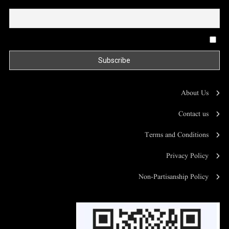
Email
By continuing, you accept the privacy policy
About Us
Contact us
Terms and Conditions
Privacy Policy
Non-Partisanship Policy