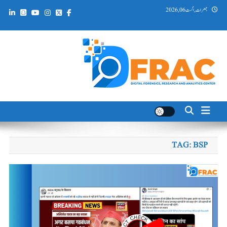
Ski
جمعرات, اگست 06, 2026
t
conten
DFRAC_ORG
Digital Forensics, Research and Analytics Center
TAG:
BSP