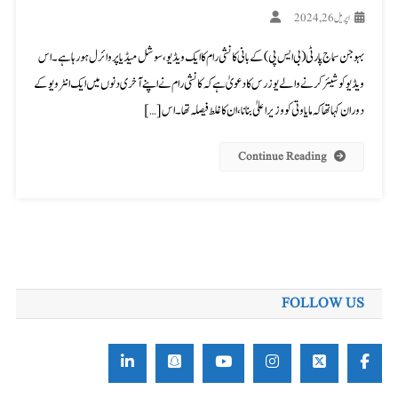
اپریل 26, 2024
بہوجن سماج پارٹی (بی ایس پی) کے بانی کانشی رام کا ایک ویڈیو، سوشل میڈیا پر وائرل ہو رہا ہے۔ اس
ویڈیو کو شیئر کرنے والے یوزرس کا دعویٰ ہے کہ کانشی رام نے اپنے آخری دنوں میں ایک انٹرویو کے
دوران کہا تھا کہ مایاوتی کو وزیراعلیٰ بنانا، ان کا غلط فیصلہ تھا۔ اس […]
Continue Reading
FOLLOW US