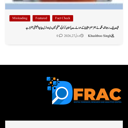
Misleading
Featured
Fact Check
فیکٹ چیک: راجناتھ سنگھ نے جنتر منتر احتجاج کے حوالے سے پاکستان کو کوئی دھمکی نہیں دی؛ وائرل ویڈیو ڈیجیٹلی آلٹرڈ ہے
Khushboo Singh
جولائی 27, 2026
0
First name or full name