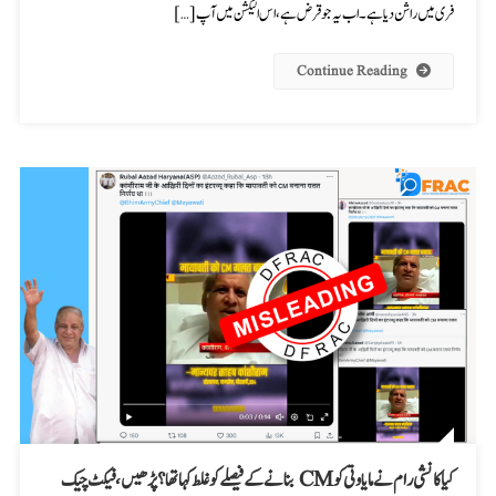
فری میں راشن دیا ہے۔ اب یہ جو قرض ہے، اس الیکشن میں آپ […]
Continue Reading
کیا کانشی رام نے مایاوتی کو CM بنانے کے فیصلے کو غلط کہا تھا؟ پڑھیں، فیکٹ چیک