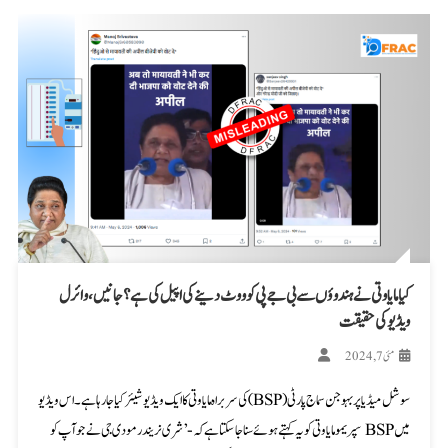
کیا مایاوتی نے ہندوؤں سے بی جے پی کو ووٹ دینے کی اپیل کی ہے؟ جانیں، وائرل
ویڈیو کی حقیقت
مئی 7, 2024
سوشل میڈیا پر بہوجن سماج پارٹی (BSP) کی سربراہ مایاوتی کا ایک ویڈیو شیئر کیا جا رہا ہے۔ اس ویڈیو
میں BSP سپریمو مایاوتی کو یہ کہتے ہوئے سنا جا سکتا ہے کہ- ’شری نریندر مودی جی نے جو آپ کو