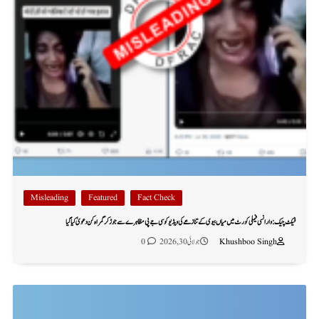
Misleading
Featured
Fact Check
فیکٹ چیک: وارانسی فیملی کورٹ میں میاں بیوی کے تنازعے کی ویڈیو کو سی جے پی مظاہرے سے جوڑ کر گمراہ کن دعویٰ کیا گیا
Khushboo Singh
جولائی 30, 2026
0