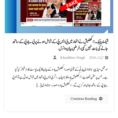
فیکٹ چیک: اکھلیش نے اتحاد میں بی ایس پی کے شامل ہونے پر بی جے پی کے ساتھ
جانے کی بات نہیں کہی، فرضی بیان وائرل
Khushboo Singh
مئی 12, 2026
سوشل میڈیا پر سماجوادی پارٹی کے قومی صدر اکھلیش یادو کے بیان کا ایک پوسٹ کارڈ شیئر کیا گیا
ہے۔ جس پر متن لکھا ہے، ’اکھلیش یادو کا بڑا بیان… اگر بی ایس پی اتحاد میں شامل ہوتی ہے تو ہم بی
جے پی کے ساتھ جانا پسند کریں گے – اکھلیش یادو، صدر، سماجوادی […]
Continue Reading