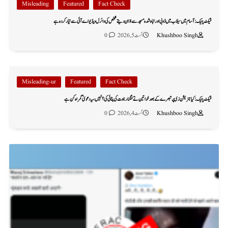
Misleading
Featured
Fact Check
فیکٹ چیک: آسام میں سیلاب میں ڈوبی اور تباہ شدہ مسجد سے اذان دیتے شخص کی وائرل ویڈیو اے آئی سے تیار کردہ ہے
Khushboo Singh
اگست 5, 2026
0
Misleading-ur
Featured
Fact Check
فیکٹ چیک: کیا جنریشن زی پر تبصرے کے بعد خواتین نے کنگنا رناوت کی پٹائی کی؟ نہیں، یہ دعویٰ گمراہ کن ہے
Khushboo Singh
اگست 4, 2026
0