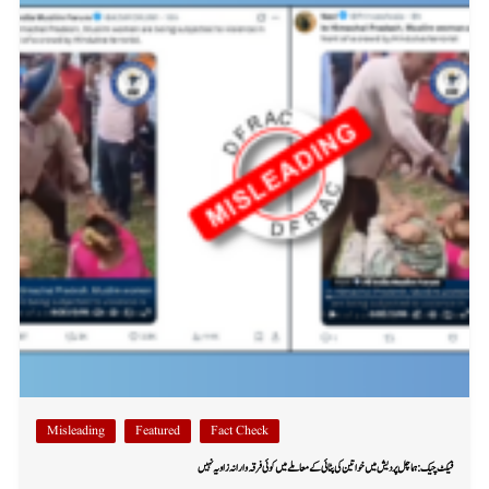
Misleading
Featured
Fact Check
فیکٹ چیک: ہماچل پردیش میں خواتین کی پٹائی کے معاملے میں کوئی فرقہ وارانہ زاویہ نہیں