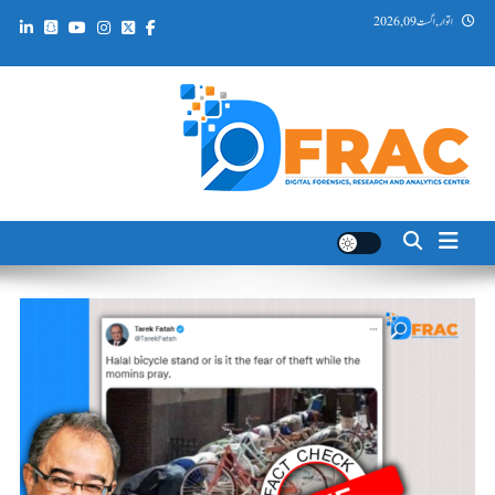
Ski
اتوار, اگست 09, 2026
t
conten
DFRAC_ORG
Digital Forensics, Research and Analytics Center