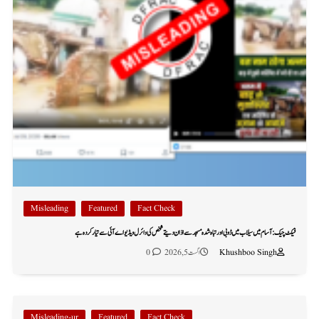
Misleading
Featured
Fact Check
فیکٹ چیک: آسام میں سیلاب میں ڈوبی اور تباہ شدہ مسجد سے اذان دیتے شخص کی وائرل ویڈیو اے آئی سے تیار کردہ ہے
Khushboo Singh
اگست 5, 2026
0
Misleading-ur
Featured
Fact Check