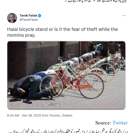
کیا یہ چوری کا خوف ہے جبکہ مومن نماز پڑھ رہے ہیں‘۔
Source:
Twitter
دریں اثنا، کئی دیگر سوشل میڈیا یوزرس اس تصویر کو مختلف ٹائم لائن اور زبانوں کے ساتھ شیئر کر رہے ہیں۔