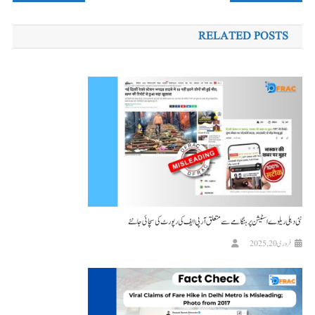
کی
RELATED POSTS
نیویگیشن
نئی دہلی ریلوے اسٹیشن پر ہنگامے سے متعلق آر پی ایف کی رپورٹ کی سچائی جانئے
فروری 20, 2025