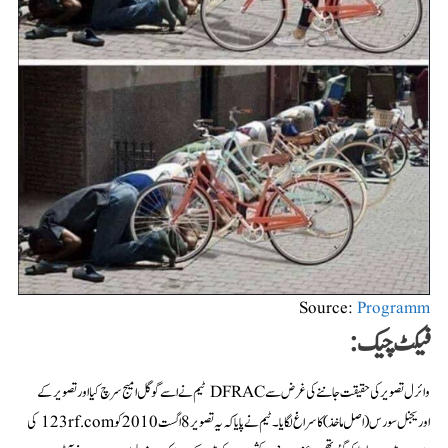
Source:
Programm
فیکٹ چیک:
وائرل تصویر کی حقیقت جاننے کی غرض سے DFRAC ٹیم نے اسے گوگل امیج سرچ کیا اور تصویر کے
اوریجنل سورس (اصل ماخذ) کا سراغ لگایا۔ ٹیم نے پایا کہ یہ تصویر 8 اگست 2010 کو 123rf.com کی