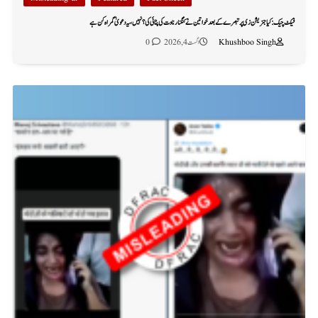
فیکٹ چیک: کیا جنریشن زی پر تبصرے کے بعد خواتین نے کنگنا رناوت کی پٹائی کی؟ نہیں، یہ دعویٰ گمراہ کن ہے
Khushboo Singh
اگست 4, 2026
0