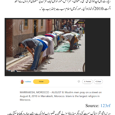
رپورٹ میں اپ لوڈ کی گئی تھی۔ عنوان-’مراکش، مورکو میں ایک سڑک پر مسلمان مردوں نے آٹھ
اگست، 2010 کو نماز ادا کیا۔ مورکو میں اسلام سب سے بڑا مذہب ہے‘۔
Source:
123rf
دریں اثنا، شٹر اسٹاک سمیت کئی دیگر میڈیا ہاؤسز نے بھی یہ تصویر اپ لوڈ کی ہے، جسے یہاں دیکھا جا سکتا ہے۔