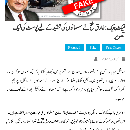
فیکٹ چیک: طارق فتح نے مسلمانوں کی تنقید کے لیے پوسٹ کی فیک
تصویر
Featured
Fake
Fact Check
دسمبر 30, 2022
سوشل میڈیا سائٹس پر ایک تصویر وائرل ہو رہی ہے۔ تصویر میں دیکھا جا سکتا ہے کہ کچھ مسلمان سڑک پر نماز
ادا کر رہے ہیں۔ اس تصویر میں یہ بھی دیکھا جا سکتا ہے کہ نماز پڑھنے والے مسلمانوں نے سائیکل اپنے پیچھے
کھڑی کر رکھی ہے۔ سوشل میڈیا یوزرس دعویٰ کر رہے ہیں کہ مسلمانوں نے سائیکل چوری کے خوف سے ایسا
کیا ہے۔
دوسری جانب کچھ لوگ سائیکل چوری کے خوف سے ایسا کرنے پر مسلمانوں کی عبادت پر سوال اٹھا رہے ہیں۔
اس تصویر کو شیئر کرتے ہوئے پاکستانی نژاد کینیڈین شہری اور مصنف طارق فتح نے لکھا،’حلال سائیکل اسٹینڈ کیا