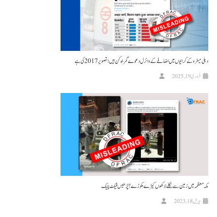
دہلی میٹرو کے کرایوں میں اضافے کے وائرل دعوے گمراہ کن ہیں؛ تصویر 2017 کی ہے
فروری 19, 2025
مکہ معظمہ میں زمین سے نکلے لاکھوں کیڑے مکوڑے؟ پڑھیں فیکٹ چیک
اپریل 18, 2023