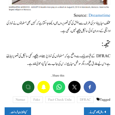
Source:
Dreamstime
مختلف میڈیا ہاؤسز کی طرف سے پبلش کی گئی تصویروں میں دیکھا جا سکتا ہے کہ کہیں بھی مسلمانوں نے نماز کی
ادائیگی کے دوران کوئی سائیکل پیچھے نہیں رکھی ہے۔
نتیجہ:
DFRAC کے فیکٹ چیک سے واضح ہے کہ مسلمانوں کی نماز پڑھنے اور پیچھے رکھی سائیکل کی تصویر ایڈیٹیڈ
ہے، اس لیے طارق فتح اور دیگر سوشل میڈیا یوزرس کی جانب سے کیا گیا دعویٰ غلط ہے۔
Share this…
Namaz
Fake
Fact Check Urdu
DFRAC
Tagged
پوسٹوں
راہل گاندھی نے بھارت جوڑو یاترا پر کہا-’جب تک چل رہی ہے، جب نہیں کام کرے گی تو روک دیں گے؟‘ پڑھیں-فیکٹ چیک
کیا ایمیزون فروخت کر رہا ہے گرل فرینڈ اور بوائے فرینڈ؟ پڑھیں-فیکٹ چیک