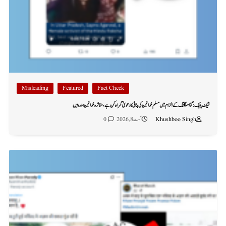
Misleading
Featured
Fact Check
فیکٹ چیک: گؤ اسمگلنگ کے الزام میں مسلم خواتین کی پٹائی کا دعویٰ گمراہ کن ہے، متاثرہ خواتین ہندو ہیں
Khushboo Singh
اگست 8, 2026
0