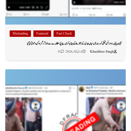
Misleading
Featured
Fact Check
فیکٹ چیک: وارانسی فیملی کورٹ میں میاں بیوی کے تنازعے کی ویڈیو کو سی جے پی مظاہرے سے جوڑ کر گمراہ کن دعویٰ کیا گیا
Khushboo Singh
جولائی 30, 2026
0