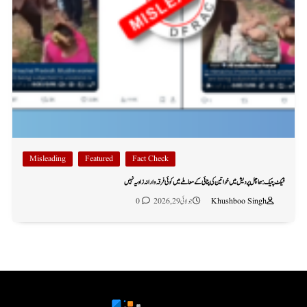
Misleading
Featured
Fact Check
فیکٹ چیک: ہماچل پردیش میں خواتین کی پٹائی کے معاملے میں کوئی فرقہ وارانہ زاویہ نہیں
Khushboo Singh
جولائی 29, 2026
0