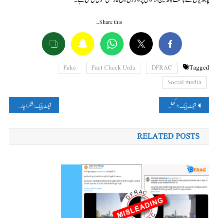
Share this…
Fake
Fact Check Urdu
DFRAC
Tagged
Social media
پوسٹوں
فیکٹ چیک: اکھلیش نے اتحاد میں بی ایس پی کے شامل ہونے پر بی جے پی کے ساتھ جانے کی بات نہیں کہی، فرضی بیان وائرل
فیکٹ چیک: شنکراچاریہ اویمکتیشورانند پر شہد کی مکھیوں کے حملے کی وائرل تصویر اے آئی جنریٹڈ ہے۔
کی
RELATED POSTS
نیویگیشن