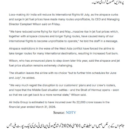
پروازیں منسوخ کر دی ہوں۔
Source:
NDTV
تاہم اس کے برعکس ہمیں اس سلسلے میں 01 مئی 2026 کو شائع ہوئی این ڈی ٹی وی کی ایک رپورٹ ملی، جس