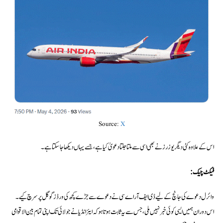
Source:
X
اس کے علاوہ کئی دیگر یوزرز نے بھی اسی سے ملتا جلتا دعویٰ کیا ہے، جسے یہاں دیکھا جا سکتا ہے۔
فیکٹ چیک:
وائرل دعوے کی جانچ کے لیے ڈی ایف آر اے سی نے دعوے سے جڑے کچھ کی ورڈز گوگل پر سرچ کیے۔
اس دوران ہمیں ایسی کوئی خبر نہیں ملی، جس سے یہ ثابت ہوتا ہو کہ ایئر انڈیا نے جولائی تک اپنی تمام بین الاقوامی