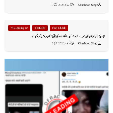
Khushboo Singh
اگست 5, 2026
0
Misleading-ur
Featured
Fact Check
فیکٹ چیک: کیا جنریشن زی پر تبصرے کے بعد خواتین نے کنگنا رناوت کی پٹائی کی؟ نہیں، یہ دعویٰ گمراہ کن ہے
Khushboo Singh
اگست 4, 2026
0