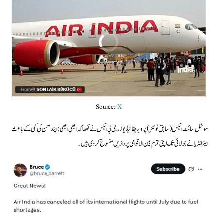
Source:
X
سوشل سائٹ ایکس (سابق ٹوئٹر) پر ویریفائیڈ یوزر جی بی ایکس نے لکھا کہ ابھی ابھی: ایندھن کی کمی کے باعث
ایئر انڈیا نے جولائی تک اپنی تمام بین الاقوامی پروازیں منسوخ کر دی ہیں۔