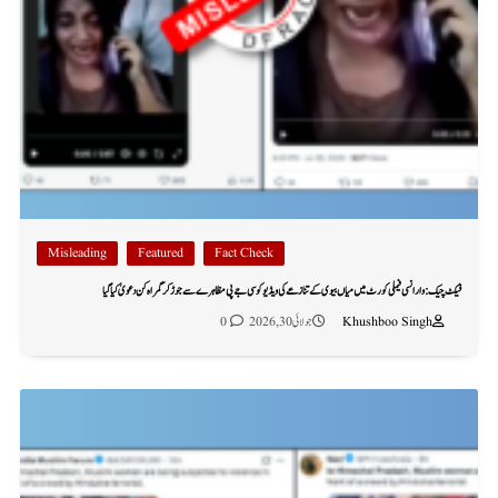
Misleading
Featured
Fact Check
فیکٹ چیک: وارانسی فیملی کورٹ میں میاں بیوی کے تنازعے کی ویڈیو کو سی جے پی مظاہرے سے جوڑ کر گمراہ کن دعویٰ کیا گیا
Khushboo Singh
جولائی 30, 2026
0