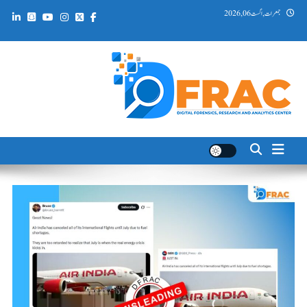
Ski
جمعرات, اگست 06, 2026
t
conten
DFRAC_ORG
Digital Forensics, Research and Analytics Center