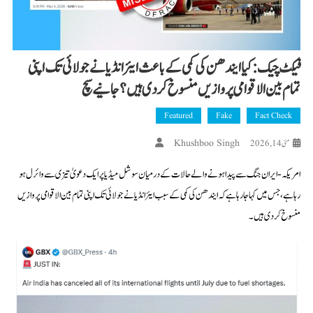
فیکٹ چیک: کیا ایندھن کی کمی کے باعث ایئر انڈیا نے جولائی تک اپنی
تمام بین الاقوامی پروازیں منسوخ کر دی ہیں؟ جانیے سچ
Featured
Fake
Fact Check
Khushboo Singh
مئی 14, 2026
امریکہ-ایران جنگ سے پیدا ہونے والے حالات کے درمیان سوشل میڈیا پر ایک دعویٰ تیزی سے وائرل ہو
رہا ہے، جس میں کہا جا رہا ہے کہ ایندھن کی کمی کے سبب ایئر انڈیا نے جولائی تک اپنی تمام بین الاقوامی پروازیں
منسوخ کر دی ہیں۔