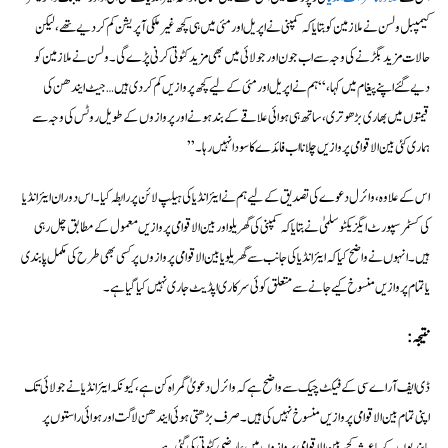
کیمپبل ولسن نے ملازمین کو بتایا کہ کمپنی نے اپریل اور مئی میں ہی کچھ غیر ملکی آپریشن کم کر دیے تھے، لیکن
حالات مزید بگڑنے کی وجہ سے اب جون اور جولائی میں بھی مزید کٹوتی کرنی پڑے گی۔ ولسن نے ملازمین کو
دیے گئے اپنے پیغام میں کہا، “ہم نے اپریل اور مئی کے لیے کچھ پروازیں کم کر دی ہیں… جیٹ ایندھن کی
قیمتوں میں بھاری بڑھوتری، ساتھ ہی ہوائی علاقے کے بند ہونے اور پروازوں کے طویل روٹس کی وجہ سے
ہماری کئی بین الاقوامی پروازیں چلانا اب فائدے کا سودا نہیں رہا۔”
اس کے علاوہ، وائرل دعوے کی تصدیق کے لیے ہم نے ایئر انڈیا کی ہیلپ لائن پر رابطہ کیا۔ اس دوران ایئر انڈیا
کی کسٹمر سپورٹ ایگزیکٹو سلمیٰ نے بتایا کہ کمپنی کی گھریلو اور بین الاقوامی پروازیں معمول کے مطابق چل رہی
ہیں۔ انہوں نے واضح کیا کہ ایئر انڈیا کی جانب سے گھریلو یا بین الاقوامی پروازوں پر کسی بھی طرح کی مکمل پابندی
یا تمام پروازیں منسوخ کیے جانے سے متعلق کوئی سرکاری اپڈیٹ جاری نہیں کیا گیا ہے۔
نتیجہ:
ڈی ایف آر اے سی کے فیکٹ چیک سے واضح ہے کہ وائرل دعویٰ گمراہ کن ہے، کیونکہ ایئر انڈیا نے جولائی تک
اپنی تمام بین الاقوامی پروازیں منسوخ نہیں کی ہیں۔ صرف بڑھتی ہوئی ایندھن لاگت اور ہوائی راستوں پر
پابندیوں کے باعث کچھ بین الاقوامی پروازوں میں عارضی کٹوتی کی گئی ہے۔