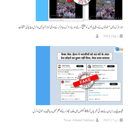
اندرلوک میں مسلمانوں نے دہلی پولیس کو چیلنج کرتے ہوئے سڑک جام کرکے ادا کی نماز؟ جانیں وائرل ویڈیو کی حقیقت
مارچ 18, 2024
فیکٹ چیک: ایران نے بھارتی شہریوں کو 48 گھنٹوں میں ملک چھوڑنے کا حکم نہیں دیا، فیک دعویٰ وائرل
جون 17, 2025
Nisar Ahmed Siddiqui