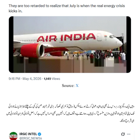
Source:
X
وہیں ایک دیگر یوزر بروس نے بھی ایسا ہی دعویٰ کرتے ہوئے ایکس (سابق ٹوئٹر) پر لکھا کہ بڑی خبر! ایندھن کی کمی کے چلتے ایئر انڈیا نے جولائی
تک اپنی تمام بین الاقوامی پروازیں منسوخ کر دی ہیں۔ وہ اتنے بے وقوف ہیں کہ انہیں یہ بھی احساس نہیں ہے کہ اصل توانائی بحران تو جولائی میں
ہی شروع ہوگا۔