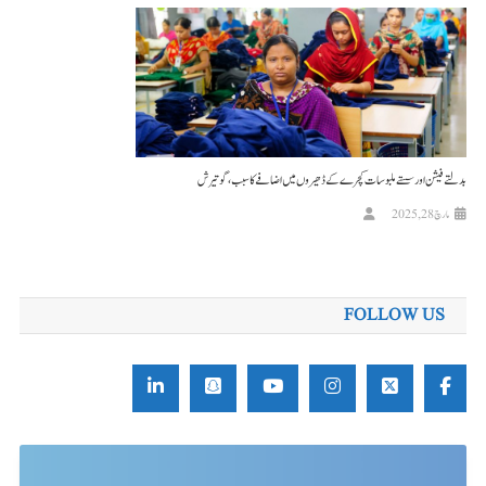
بدلتے فیشن اور سستے ملبوسات کچرے کے ڈھیروں میں اضافے کا سبب، گوتیرش
مارچ 28, 2025
FOLLOW US