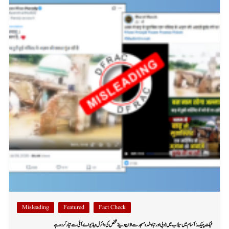
Misleading
Featured
Fact Check
فیکٹ چیک: آسام میں سیلاب میں ڈوبی اور تباہ شدہ مسجد سے اذان دیتے شخص کی وائرل ویڈیو اے آئی سے تیار کردہ ہے