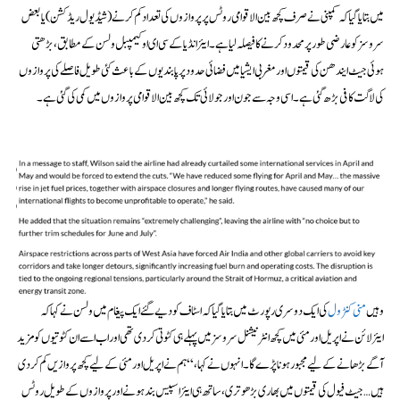
میں بتایا گیا کہ کمپنی نے صرف کچھ بین الاقوامی روٹس پر پروازوں کی تعداد کم کرنے (شیڈیول ریڈکشن) یا بعض
سروسز کو عارضی طور پر محدود کرنے کا فیصلہ لیا ہے۔ ایئر انڈیا کے سی ای او کیمپبل ولسن کے مطابق، بڑھتی
ہوئی جیٹ ایندھن کی قیمتوں اور مغربی ایشیا میں فضائی حدود پر پابندیوں کے باعث کئی طویل فاصلے کی پروازوں
کی لاگت کافی بڑھ گئی ہے۔ اسی وجہ سے جون اور جولائی تک کچھ بین الاقوامی پروازوں میں کمی کی گئی ہے۔
وہیں
منی کنٹرول
کی ایک دوسری رپورٹ میں بتایا گیا کہ اسٹاف کو دیے گئے ایک پیغام میں ولسن نے کہا کہ
ایئرلائن نے اپریل اور مئی میں کچھ انٹرنیشنل سروسز میں پہلے ہی کٹوتی کر دی تھی اور اب اسے ان کٹوتیوں کو مزید
آگے بڑھانے کے لیے مجبور ہونا پڑے گا۔ انہوں نے کہا، “ہم نے اپریل اور مئی کے لیے کچھ پروازیں کم کر دی
ہیں… جیٹ فیول کی قیمتوں میں بھاری بڑھوتری، ساتھ ہی ایئر اسپیس بند ہونے اور پروازوں کے طویل روٹس