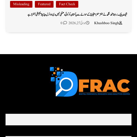
Misleading
Featured
Fact Check
فیکٹ چیک: راجناتھ سنگھ نے جنتر منتر احتجاج کے حوالے سے پاکستان کو کوئی دھمکی نہیں دی؛ وائرل ویڈیو ڈیجیٹلی آلٹرڈ ہے
Khushboo Singh
جولائی 27, 2026
0
First name or full name
Email