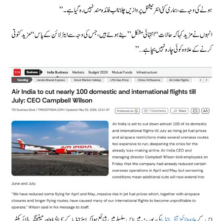
ہونے کی وجہ سے، ہماری کئی انٹرنیشنل پروازیں چلانا اب فائدہ مند نہیں رہ گیا ہے۔”
انہوں نے مزید کہا کہ حالات “انتہائی مشکل” بنے ہوئے ہیں، جس کی وجہ سے ایئرلائن کے پاس “مزید کٹوتی
کرنے کے علاوہ کوئی چارہ نہیں بچا ہے…”
اس کے
علاوہ ٹائمز آف انڈیا
کی رپورٹ میں اس سلسلے میں شائع ہوا کہ ایئر انڈیا کے سی ای او اور مینیجنگ ڈائریکٹر