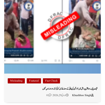
Misleading
Featured
Fact Check
فیکٹ چیک: ہماچل پردیش میں خواتین کی پٹائی کے معاملے میں کوئی فرقہ وارانہ زاویہ نہیں
Khushboo Singh
جولائی 29, 2026
0