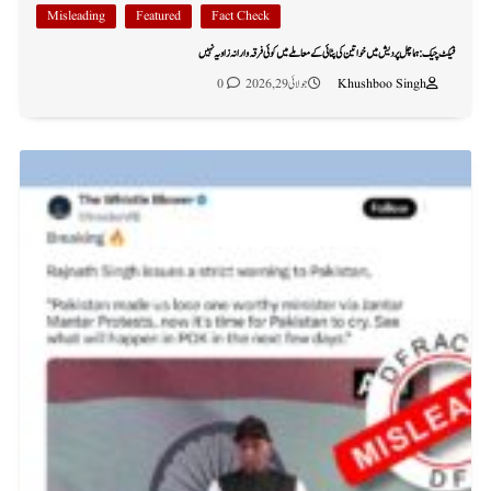
Misleading
Featured
Fact Check
فیکٹ چیک: ہماچل پردیش میں خواتین کی پٹائی کے معاملے میں کوئی فرقہ وارانہ زاویہ نہیں
Khushboo Singh
جولائی 29, 2026
0