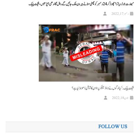
’بھارت جوڑو یاترا‘ چھوڑ کر 24 دسمبر کو چھٹی منانے بیرون ملک جائیں گے راہل گاندھی؟ پڑھیں-فیکٹ چیک
دسمبر 17, 2022
فیکٹ چیک: کیا لوگوں نے لاؤڈ سپیکر پر اذان کا آپشن ڈھونڈ لیا ہے؟
جون 18, 2022
FOLLOW US