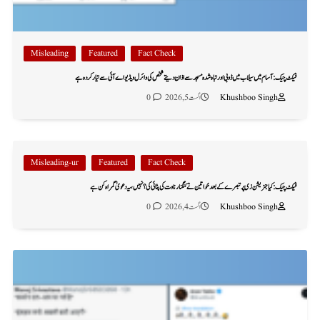
Misleading
Featured
Fact Check
فیکٹ چیک: آسام میں سیلاب میں ڈوبی اور تباہ شدہ مسجد سے اذان دیتے شخص کی وائرل ویڈیو اے آئی سے تیار کردہ ہے
Khushboo Singh
اگست 5, 2026
0
Misleading-ur
Featured
Fact Check
فیکٹ چیک: کیا جنریشن زی پر تبصرے کے بعد خواتین نے کنگنا رناوت کی پٹائی کی؟ نہیں، یہ دعویٰ گمراہ کن ہے
Khushboo Singh
اگست 4, 2026
0