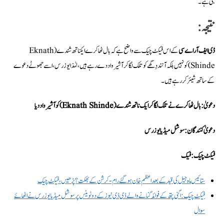
بنی ہے۔
نتیجہ
:
ڈی ایف آر اے سی
کے اس فیکٹ چیک سے واضح ہے کہ بال ٹھاکرے ایکناتھ شندے (Eknath
Shinde) کو نہیں بلکہ آنند دِگھے کو تلک لگا کر آشیرواد دے رہے ہیں، لہٰذا یوزر س، اسے جھوٹے دعوے
کے ساتھ شیئر کر رہے ہیں۔
دعویٰ: بال ٹھاکرے نے تلک لگا کر ایک ناتھ شندے (Eknath Shinde) کو آشیرواد دیا
دعویٰ کنندگان: سوشل میڈیا یوزرس
فیکٹ چیک: فیک
ستائیس ماہ جیل کی قید کے بعد اعظم خان ہو گئے رام-کرشن کے بھکت؟ پڑھیں، فیکٹ چیک
فیکٹ چیک: اگنی پتھ کے فوائد گنانے والے ڈی ڈی نیوز کے دو ٹویٹس پر سوشل میڈیا یوزرس نے اٹھائے
سوال