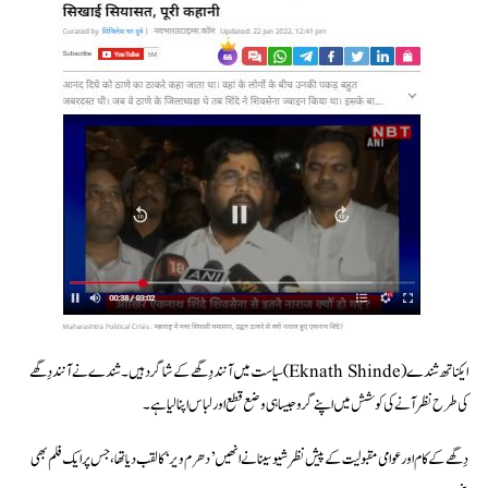
ایکناتھ شندے (Eknath Shinde) سیاست میں آنند دِگھے کے شاگرد ہیں۔ شندے نے آنند دِگھے
کی طرح نظر آنے کی کوشش میں اپنے گرو جیسا ہی وضع قطع اور لباس اپنا لیا ہے۔
دِگھے کے کام اور عوامی مقبولیت کے پیش نظر شیو سینا نے انھیں’دھرم ویر ‘کا لقب دیا تھا، جس پرایک فلم بھی