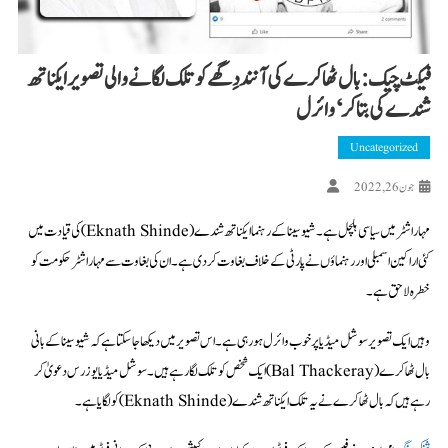
فیکٹ چیک: بال ٹھاکرے کی آنند دِگھے کو تلک لگانے والی تصویر ایکناتھ
شندے کی بتا کر ‘وائرل
Uncategorized
جون 26, 2022
مہاراشٹر میں سیاسی ہلچل ہے۔ شیوسینا کے رہنما ایکناتھ شندے (Eknath Shinde)کی قیادت میں
کئی اراکین اسمبلی اور رہنما ؤں نے پارٹی کے خلاف بغاوت کر دی ہے ۔ ان کی بغاوت سے مہاراشٹر حکومت کو
خطرہ لاحق ہے۔
وہیں ایک تصویر سوشل میڈیا پر خوب وائرل ہو رہی ہے۔ اس تصویر میں دیکھا جا سکتا ہے کہ شیو سینا کے بانی
بال ٹھاکرے (Bal Thackeray) ایک شخص کو تلک لگا رہے ہیں۔ سوشل میڈیا یوزرس دعویٰ کر
رہے ہیں کہ بال ٹھاکرے نے یہ تلک ایکناتھ شندے (Eknath Shinde)کو لگایا ہے۔