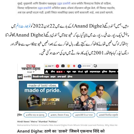
وہیں، ہمیں آنند دِگھے (Anand Dighe)کے بارے میں 22 جون 2022 کو
نو بھارت ٹائم
میں
پبلش ایک رپورٹ ملی۔ رپورٹ میں بتایا گیا ہے کہ شیوسینا میں آنندی دِگھے (Anand Dighe) کا قد اتنا
بڑا تھا کہ لوگ انھیں تھانے کا ٹھاکرے کہتے تھے۔ بال ٹھاکرے کے بعد انھیں شیوسینا کا سب سے طاقتور اور
دبنگ لیڈر کہا جاتا تھا۔ 2001 میں ایک کار حادثے میں ان کی موت ہو گئی تھی۔