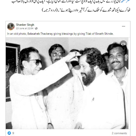
شنکر سنگھ
نامی یوزر نے فیس بک پر ایک فوٹو پوسٹ کیا ،اور اسے کیپشن دیا ہے، ’ایک پرانی فوٹو میں بالاصاحب
ٹھاکرے ایکناتھ شندے کو تلک دے کر آشیرواد دیتے ہوئے‘۔(اردو ترجمہ)