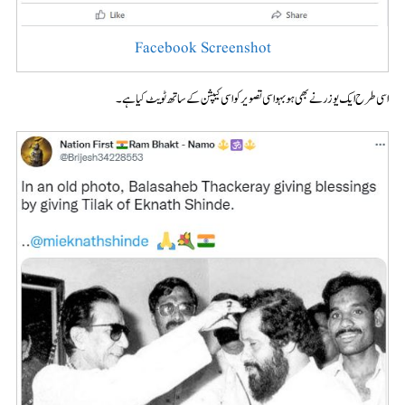
Facebook Screenshot
اسی طرح ایک یوزر نے بھی ہوبہو اسی تصویر کو اسی کیپشن کے ساتھ ٹویٹ کیا ہے۔