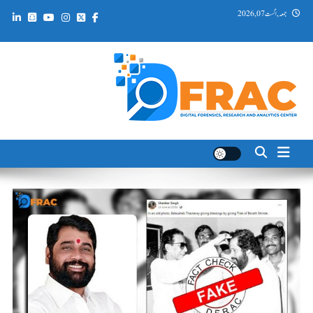
Ski
جمعہ, اگست 07, 2026
t
conten
DFRAC_ORG
Digital Forensics, Research and Analytics Center