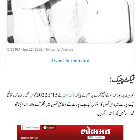
Tweet Screenshot
فیکٹ چیک:
انٹرنیٹ پر ریورس سرچ امیج کرنے پر، ہم نے پایا کہ
لوک مت
نے 15 مئی 2022 کو مراٹھی زبان میں شائع
ایک رپورٹ میں اسی تصویر کا استعمال کیا ہے۔ رپورٹ کے مطابق تصویر میں نظر آنے والا رہنما، ایکناتھ
شندے نہیں بلکہ آنند دِگھے ہیں۔