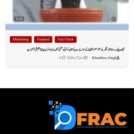
Misleading
Featured
Fact Check
فیکٹ چیک: راجناتھ سنگھ نے جنتر منتر احتجاج کے حوالے سے پاکستان کو کوئی دھمکی نہیں دی؛ وائرل ویڈیو ڈیجیٹلی آلٹرڈ ہے
Khushboo Singh
جولائی 27, 2026
0