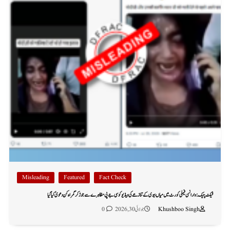
Misleading
Featured
Fact Check
فیکٹ چیک: وارانسی فیملی کورٹ میں میاں بیوی کے تنازعے کی ویڈیو کو سی جے پی مظاہرے سے جوڑ کر گمراہ کن دعویٰ کیا گیا
Khushboo Singh
جولائی 30, 2026
0