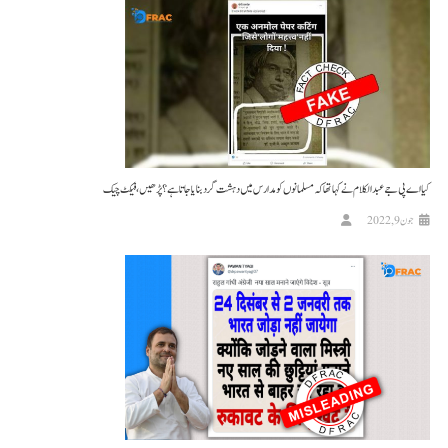
کیا اے پی جے عبدالکلام نے کہا تھا کہ مسلمانوں کو مدارس میں دہشت گرد بنایا جاتا ہے؟ پڑھیں،فیکٹ چیک
جون 9, 2022