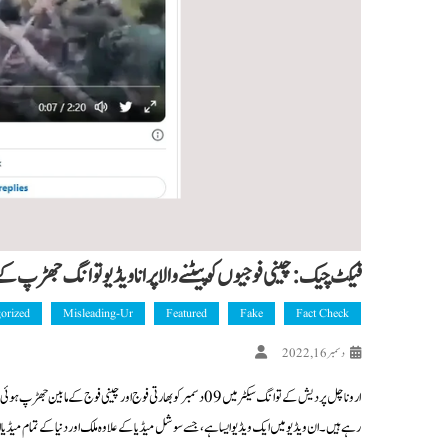
فیکٹ چیک: چینی فوجیوں کو پیٹنے والا پرانا ویڈیو توانگ جھڑ
orized
Misleading-Ur
Featured
Fake
Fact Check
دسمبر 16, 2022
اروناچل پردیش کے توانگ سیکٹر میں 09 دسمبر کو بھارتی فوج اور چ
رہے ہیں۔ ان ویڈیو میں ایک ویڈیو ایسا ہے، جسے سوشل میڈیا کے علاوہ ملک اور دنیا کے تمام میڈیا