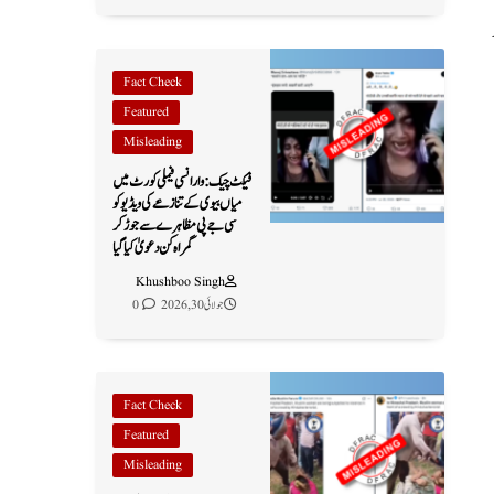
Fact Check
Featured
Misleading
فیکٹ چیک: وارانسی فیملی کورٹ میں
میاں بیوی کے تنازعے کی ویڈیو کو
سی جے پی مظاہرے سے جوڑ کر
گمراہ کن دعویٰ کیا گیا
Khushboo Singh
جولائی 30, 2026
0
Fact Check
Featured
Misleading