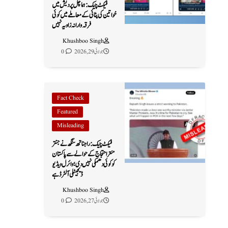
فیکٹ چیک: ہماچل پردیش میں
خواتین کی پٹائی کے معاملے میں کوئی
فرقہ وارانہ زاویہ نہیں
Khushboo Singh
جولائی 29, 2026
0
Fact Check
Featured
Misleading
فیکٹ چیک: راجناتھ سنگھ نے جنتر
منتر احتجاج کے حوالے سے پاکستان
کو کوئی دھمکی نہیں دی؛ وائرل ویڈیو
ڈیجیٹلی آلٹرڈ ہے
Khushboo Singh
جولائی 27, 2026
0