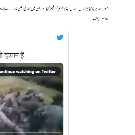
بہتیرے ویریفائیڈ یوزرس نے اس ویڈیو کو جم کر شیئر کیا ہے، جن میں صحافی، فلمی ستارے، سیاست د
پیٹ رہے ہیں۔