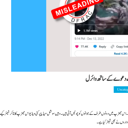
پ کے دعوے کے ساتھ وائرل
Uncateg
ینی فوج کے مابین جھڑپ ہوئی۔ اس جھڑپ میں دونوں طرف کے جوانوں کو چوٹیں آئی ہیں۔ وہیں سوشل میڈیا پر کئی ویڈیو اس جھڑپ کا بتا کر شیئر کیے 
 اداروں نے بھی شیئر کیا ہے۔