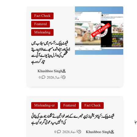
Fact Check
Featured
Misleading
فیکٹ چیک: آسام میں سیلاب میں
ڈوبی اور تباہ شدہ مسجد سے اذان دیتے
شخص کی وائرل ویڈیو اے آئی سے
تیار کردہ ہے
Khushboo Singh
اگست 5, 2026
0
Misleading-ur
Featured
Fact Check
فیکٹ چیک: کیا جنریشن زی پر تبصرے کے بعد خواتین نے کنگنا رناوت کی پٹائی
جا
کی؟ نہیں، یہ دعویٰ گمراہ کن ہے
Khushboo Singh
اگست 4, 2026
0