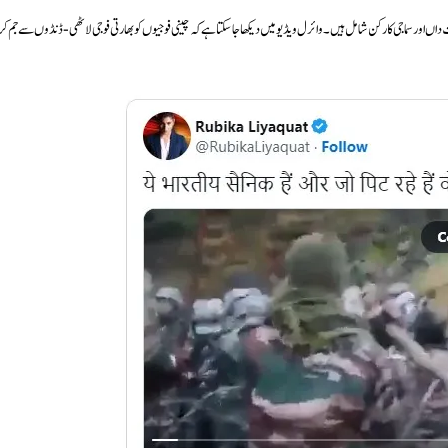
اں اور سماجی کارکن شامل ہیں۔ وائرل ویڈیو میں دیکھا جا سکتا ہے کہ چینی فوجیوں کو بھارتی فوجی لاٹھی-ڈنڈوں سے جم کر