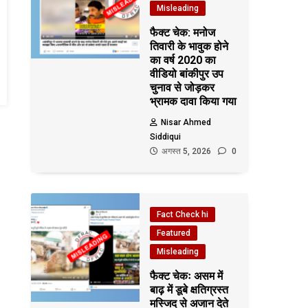
Misleading
फैक्ट चेक: मनोज
तिवारी के भावुक होने
का वर्ष 2020 का
वीडियो बांकीपुर उप
चुनाव से जोड़कर
भ्रामक दावा किया गया
Nisar Ahmed
Siddiqui
अगस्त 5, 2026
0
Fact Check hi
Featured
Misleading
फैक्ट चेकः असम में
बाढ़ में डूबे क्षतिग्रस्त
मस्जिद से अजान देते