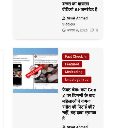
शख्स का वायरल
वीडियो AI-जनरेटेड है
Nisar Ahmed
Siddiqui
अगस्त 4, 2026
0
Fact Check hi
Featured
Misleading
Uncategorized
फैक्ट चेकः क्या Gen-
Z पर टिप्पणी के बाद
महिलाओं ने कंगना
रनौत की पिटाई की?
नहीं, यह दावा भ्रामक
है
Nisar Ahmed