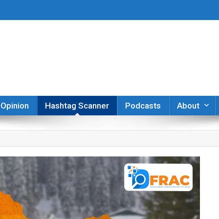
er
Opinion
Hashtag Scanner
Podcasts
About