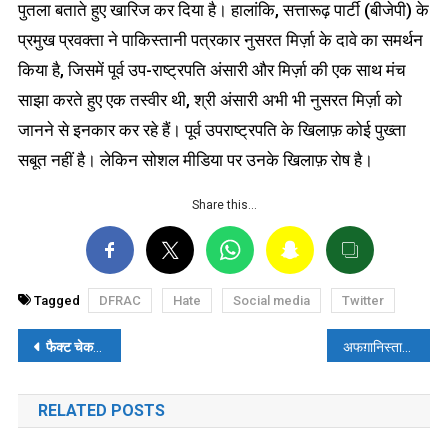
पुतला बताते हुए खारिज कर दिया है। हालांकि, सत्तारूढ़ पार्टी (बीजेपी) के
प्रमुख प्रवक्ता ने पाकिस्तानी पत्रकार नुसरत मिर्ज़ा के दावे का समर्थन
किया है, जिसमें पूर्व उप-राष्ट्रपति अंसारी और मिर्ज़ा की एक साथ मंच
साझा करते हुए एक तस्वीर थी, श्री अंसारी अभी भी नुसरत मिर्ज़ा को
जानने से इनकार कर रहे हैं। पूर्व उपराष्ट्रपति के खिलाफ़ कोई पुख्ता
सबूत नहीं है। लेकिन सोशल मीडिया पर उनके खिलाफ़ रोष है।
Share this…
Tagged
DFRAC
Hate
Social media
Twitter
पोस्ट
फैक्ट चेक- लुलु मॉल में नमाज पढ़ने युवक हिन्दू नहीं थे, सोशल मीडिया पर भ्रामक दावा वायरल
अफग़ानिस्तान में आए भूकंप में बाल-बाल बच जाने वाले बच्चे की वायरल तस्वीर की हक़ीक़त- पढ़ें,फैक्ट-चेक
नेविगेशन
RELATED POSTS