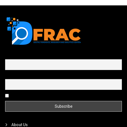
First name or full name
Email
By continuing, you accept the privacy policy
About Us