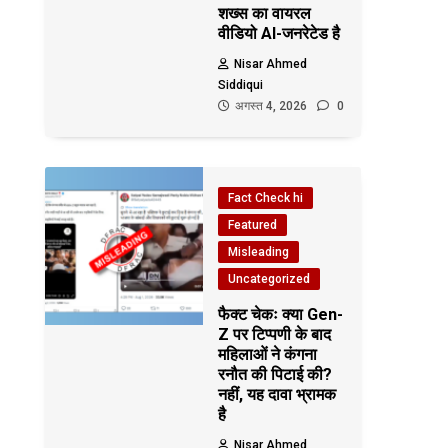
शख्स का वायरल
वीडियो AI-जनरेटेड है
Nisar Ahmed
Siddiqui
अगस्त 4, 2026
0
Fact Check hi
Featured
Misleading
Uncategorized
फैक्ट चेकः क्या Gen-
Z पर टिप्पणी के बाद
महिलाओं ने कंगना
रनौत की पिटाई की?
नहीं, यह दावा भ्रामक
है
Nisar Ahmed