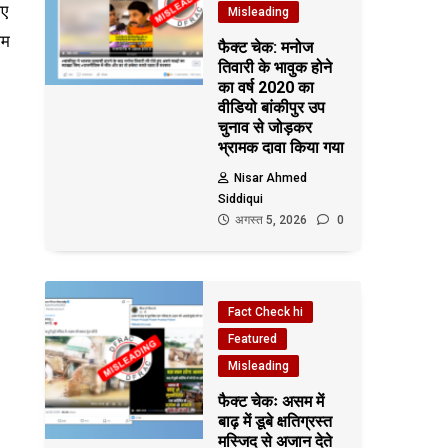
िए
Misleading
ाम
फैक्ट चेक: मनोज
तिवारी के भावुक होने
का वर्ष 2020 का
वीडियो बांकीपुर उप
चुनाव से जोड़कर
भ्रामक दावा किया गया
Nisar Ahmed
Siddiqui
अगस्त 5, 2026
0
Fact Check hi
Featured
Misleading
फैक्ट चेकः असम में
बाढ़ में डूबे क्षतिग्रस्त
मस्जिद से अजान देते