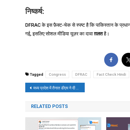
निष्कर्ष:
DFRAC के इस फ़ैक्ट-चेक से स्पष्ट है कि पाकिस्तान के प्रधान
गई, इसलिए सोशल मीडिया यूज़र का दावा
ग़लत
है।
Tagged
Congress
DFRAC
Fact Check Hindi
पोस्ट
मध्य प्रदेश में तैनात डीएम ने दी मुसलमानों को कड़ी नसीहत? पढ़ें, फ़ैक्ट-चेक
नेविगेशन
RELATED POSTS