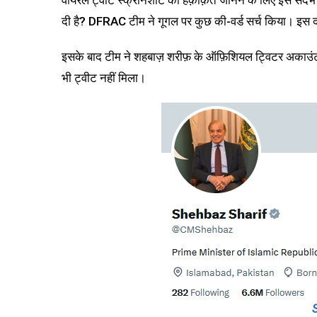
वायरल ट्वीट स्क्रीनशॉट की हक़ीक़त जानने के लिए इस संदर्भ म
दी है? DFRAC टीम ने गूगल पर कुछ की-वर्ड सर्च किया। इस दौर
इसके बाद टीम ने शहबाज़ शरीफ़ के ऑफ़िशियल ट्विटर अकाउंट
भी ट्वीट नहीं मिला।