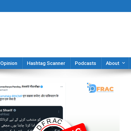
er
Opinion
Hashtag Scanner
Podcasts
About