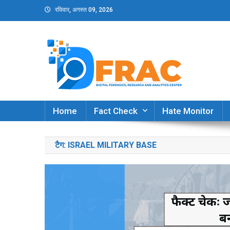
Skip
रविवार, अगस्त 09, 2026
to
content
DFRAC_ORG
Digital Forensics, Research and Analytics Cent
Home
Fact Check
Hate Monitor
टैग:
ISRAEL MILITARY BASE