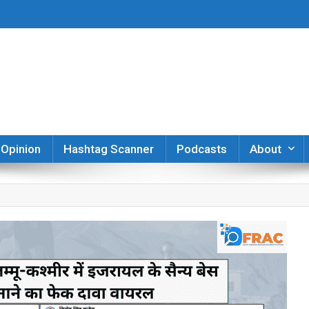
er
Opinion
Hashtag Scanner
Podcasts
About