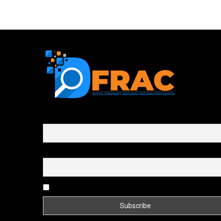
First name or full name
Email
By continuing, you accept the privacy policy