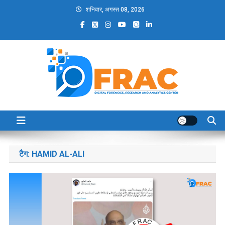
Skip
शनिवार, अगस्त 08, 2026
to
content
DFRAC_ORG
Digital Forensics, Research and Analytics Center
टैग:
HAMID AL-ALI