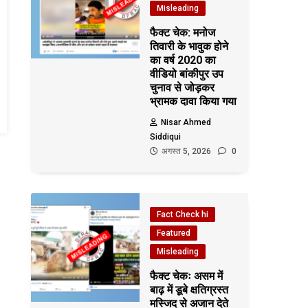
Misleading
फैक्ट चेक: मनोज
तिवारी के भावुक होने
का वर्ष 2020 का
वीडियो बांकीपुर उप
चुनाव से जोड़कर
भ्रामक दावा किया गया
Nisar Ahmed
Siddiqui
अगस्त 5, 2026
0
Fact Check hi
Featured
Misleading
फैक्ट चेकः असम में
बाढ़ में डूबे क्षतिग्रस्त
मस्जिद से अजान देते