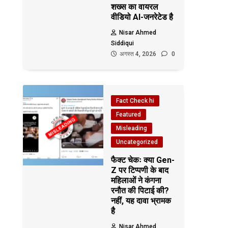
शख्स का वायरल
वीडियो AI-जनरेटेड है
Nisar Ahmed
Siddiqui
अगस्त 4, 2026
0
Fact Check hi
Featured
Misleading
Uncategorized
फैक्ट चेकः क्या Gen-
Z पर टिप्पणी के बाद
महिलाओं ने कंगना
रनौत की पिटाई की?
नहीं, यह दावा भ्रामक
है
Nisar Ahmed