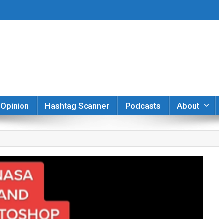
er
Opinion
Hashtag Scanner
Podcasts
About