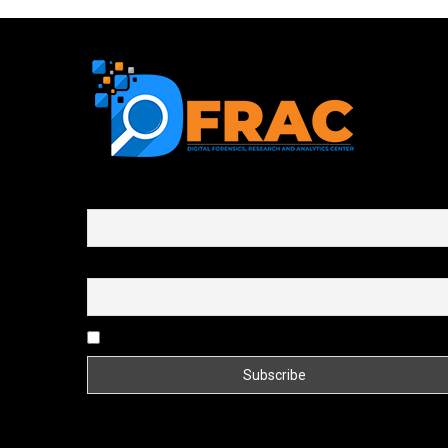
First name or full name
Email
By continuing, you accept the privacy policy