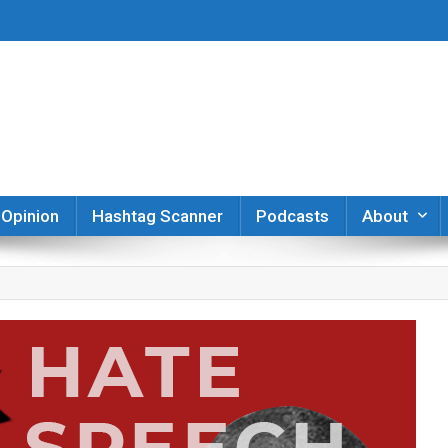
er
Opinion
Hashtag Scanner
Podcasts
About