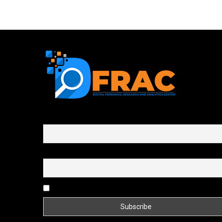
First name or full name
Email
By continuing, you accept the privacy policy