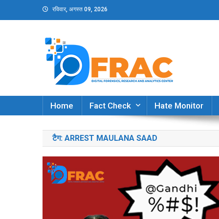
Skip
रविवार, अगस्त 09, 2026
to
content
DFRAC_ORG
Digital Forensics, Research and Analytics Cent
Home
Fact Check
Hate Monitor
टैग:
ARREST MAULANA SAAD