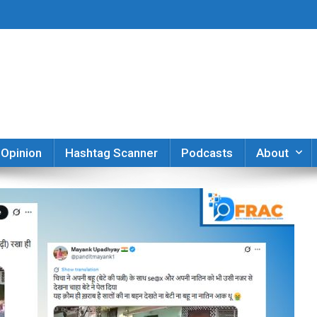
er
Opinion
Hashtag Scanner
Podcasts
About