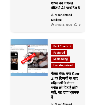
शख्स का वायरल
वीडियो AI-जनरेटेड है
Nisar Ahmed
Siddiqui
अगस्त 4, 2026
0
Fact Check hi
Featured
Misleading
Uncategorized
फैक्ट चेकः क्या Gen-
Z पर टिप्पणी के बाद
महिलाओं ने कंगना
रनौत की पिटाई की?
नहीं, यह दावा भ्रामक
है
Nisar Ahmed