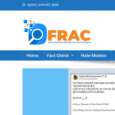
Skip
शुक्रवार, अगस्त 07, 2026
to
content
DFRAC_ORG
Digital Forensics, Research and Analytics Cent
Home
Fact Check
Hate Monitor