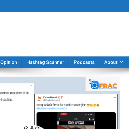
er
Opinion
Hashtag Scanner
Podcasts
About