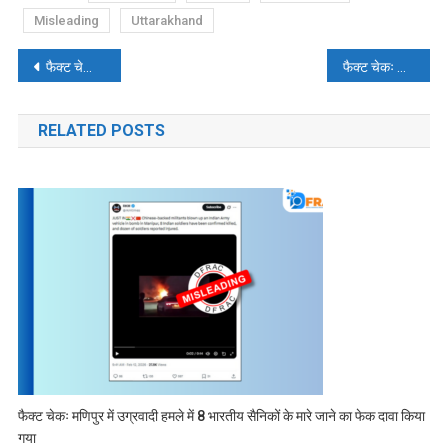
Misleading
Uttarakhand
पोस्ट
फैक्ट चेकः सूरत में नहीं लगे ‘हमारी भूल, कमल का फूल’ के पोस्टर, वायरल वीडियो 2019 का है
फैक्ट चेकः आंध्र प्रदेश में अंजनेय स्वामी मंदिर में तोड़-फोड़ की घटना में सांप्रदायिक एंगल नहीं है, जानें- सच्चाई
नेविगेशन
RELATED POSTS
फैक्ट चेकः मणिपुर में उग्रवादी हमले में 8 भारतीय सैनिकों के मारे जाने का फेक दावा किया
गया