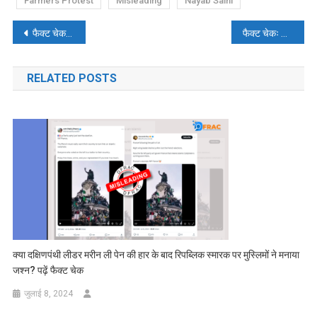
Farmers Protest
Misleading
Nayab Saini
पोस्ट
फैक्ट चेक- MP हाईकोर्ट में जस्टिस अग्रवाल से बहस करते वकील का नाम ग्यासुद्दीन नहीं है, गलत दावा वायरल
फैक्ट चेकः मोदी-जेलेंस्की की मुलाकात के बाद भारत का यूक्रेन को हथियार सप्लाई करने का फेक दावा किया गया
नेविगेशन
RELATED POSTS
क्या दक्षिणपंथी लीडर मरीन ली पेन की हार के बाद रिपब्लिक स्मारक पर मुस्लिमों ने मनाया
जश्न? पढ़ें फैक्ट चेक
जुलाई 8, 2024