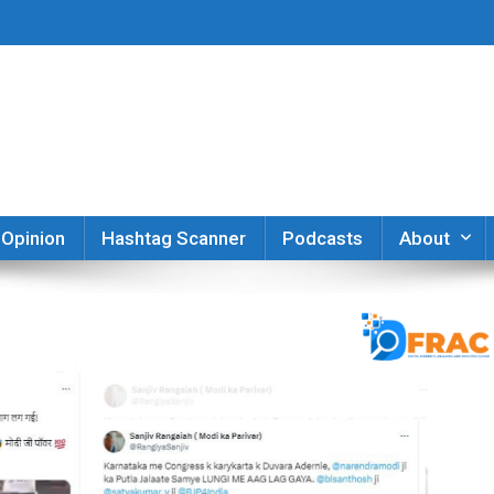
er
Opinion
Hashtag Scanner
Podcasts
About