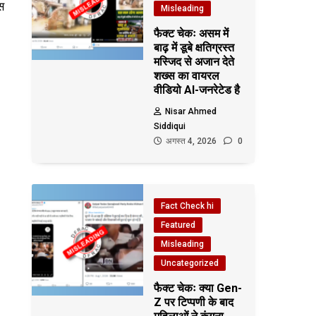
स
Misleading
फैक्ट चेकः असम में
बाढ़ में डूबे क्षतिग्रस्त
मस्जिद से अजान देते
शख्स का वायरल
वीडियो AI-जनरेटेड है
Nisar Ahmed
Siddiqui
अगस्त 4, 2026
0
Fact Check hi
Featured
Misleading
Uncategorized
फैक्ट चेकः क्या Gen-
Z पर टिप्पणी के बाद