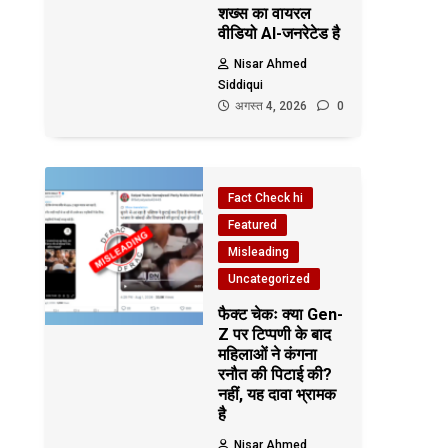
शख्स का वायरल
वीडियो AI-जनरेटेड है
Nisar Ahmed
Siddiqui
अगस्त 4, 2026
0
Fact Check hi
Featured
Misleading
Uncategorized
फैक्ट चेकः क्या Gen-
Z पर टिप्पणी के बाद
महिलाओं ने कंगना
रनौत की पिटाई की?
नहीं, यह दावा भ्रामक
है
Nisar Ahmed