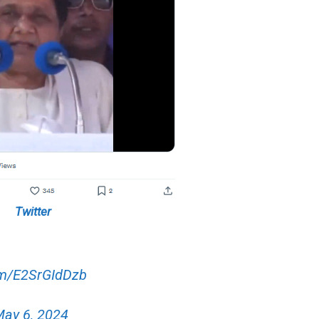
Twitter
com/E2SrGIdDzb
ay 6, 2024