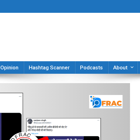
er
Opinion
Hashtag Scanner
Podcasts
About