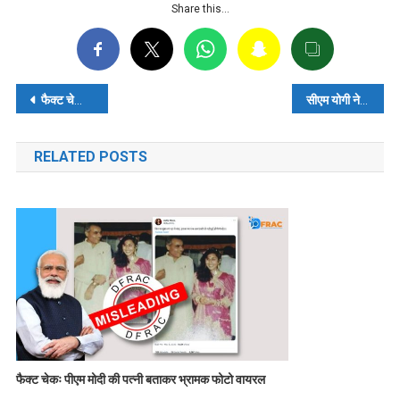
Share this…
पोस्ट
फैक्ट चेकः तमिलनाडु में हिन्दी भाषी मजदूरों की पिटाई के 3 भ्रामक वीडियो वायरल
सीएम योगी ने उमेश पाल हत्याकांड में शहीद पुलिसकर्मी की राख को माथे पर लगाया
नेविगेशन
RELATED POSTS
फैक्ट चेकः पीएम मोदी की पत्नी बताकर भ्रामक फोटो वायरल