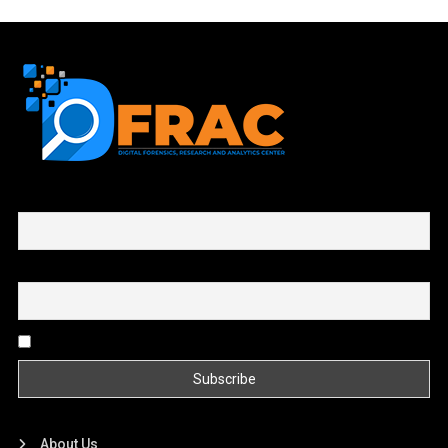
First name or full name
Email
By continuing, you accept the privacy policy
About Us