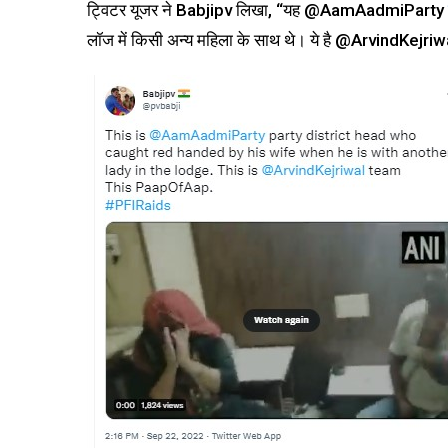
ट्विटर यूजर ने Babjipv लिखा, “यह @AamAadmiParty
लॉज में किसी अन्य महिला के साथ थे। ये है @ArvindKej