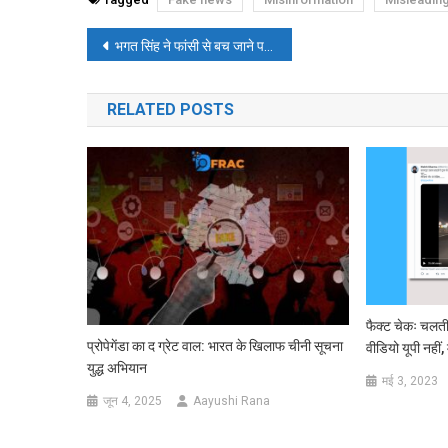
पोस्ट
भगत सिंह ने फांसी से बच जाने पर पूरा जीवन अंबेडकर के मिशन में लगाने की प्रतिज्ञा ली थी? पढ़ें-फ़ैक्ट-चेक
नेविगेशन
RELATED POSTS
फैक्ट चेकः चलती
प्रोपेगेंडा का द ग्रेट वाल: भारत के खिलाफ चीनी सूचना
वीडियो यूपी नहीं, 
युद्ध अभियान
मई 3, 2023
जून 4, 2025
Aayushi Rana