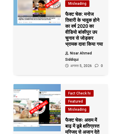
Misleading
फैक्ट चेक: मनोज
तिवारी के भावुक होने
का वर्ष 2020 का
वीडियो बांकीपुर उप
चुनाव से जोड़कर
भ्रामक दावा किया गया
Nisar Ahmed
Siddiqui
अगस्त 5, 2026
0
Fact Check hi
Featured
Misleading
फैक्ट चेकः असम में
बाढ़ में डूबे क्षतिग्रस्त
मस्जिद से अजान देते