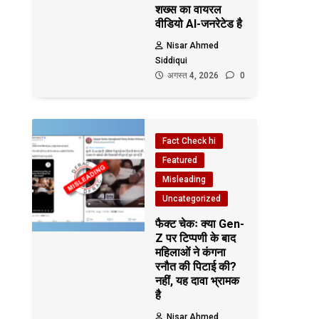
शख्स का वायरल
वीडियो AI-जनरेटेड है
Nisar Ahmed
Siddiqui
अगस्त 4, 2026
0
Fact Check hi
Featured
Misleading
Uncategorized
फैक्ट चेकः क्या Gen-
Z पर टिप्पणी के बाद
महिलाओं ने कंगना
रनौत की पिटाई की?
नहीं, यह दावा भ्रामक
है
Nisar Ahmed