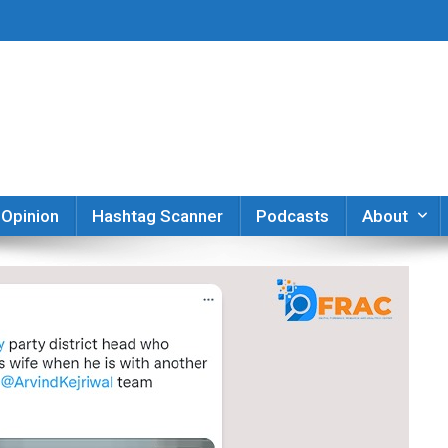
er
Opinion
Hashtag Scanner
Podcasts
About