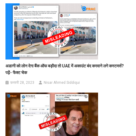
अडानी को लोन देगा बैंक ऑफ बड़ौदा तो UAE में अकाउंट बंद करवाने लगे कस्टमर्स?
पढ़ें- फैक्ट चेक
फ़रवरी 28, 2023
Nisar Ahmed Siddiqui