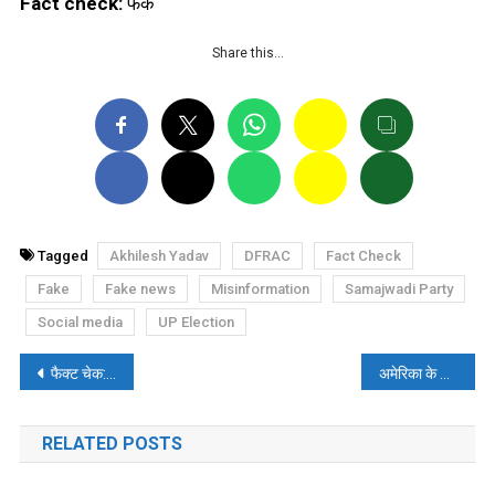
Fact check:
फेक
Share this…
Tagged
Akhilesh Yadav
DFRAC
Fact Check
Fake
Fake news
Misinformation
Samajwadi Party
Social media
UP Election
पोस्ट
फैक्ट चेक: क्या बसपा का वोट बीजेपी को जा रहा है? जानिए पूरा सच।
अमेरिका के साथ नेपाल के एमसीसी समझौते पर चीन की प्रतिक्रिया
नेविगेशन
RELATED POSTS