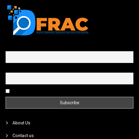
First name or full name
Email
By continuing, you accept the privacy policy
About Us
Contact us