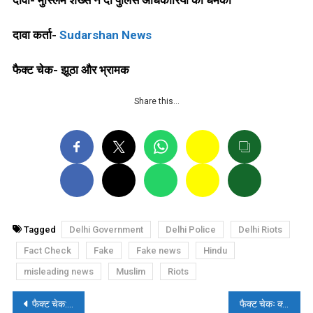
दावा कर्ता-
Sudarshan News
फैक्ट चेक- झूठा और भ्रामक
Share this…
Tagged
Delhi Government
Delhi Police
Delhi Riots
Fact Check
Fake
Fake news
Hindu
misleading news
Muslim
Riots
पोस्ट
फैक्ट चेक: क्या विदेश मंत्री एस जयशंकर की श्रीलंका को भारत में मिलाने की बात कही?
फैक्ट चेकः क्या IAS अधिकारी ने महिला मरीज का अपमान किया?