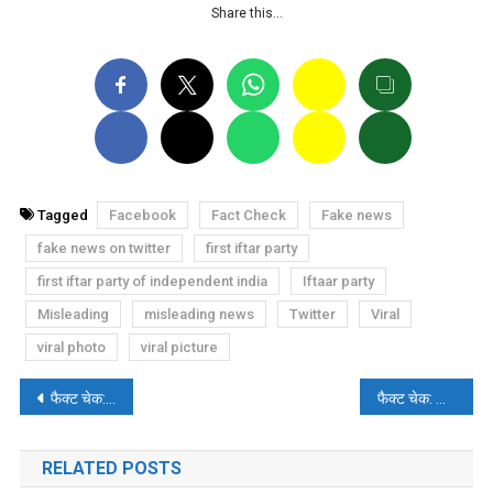
Share this…
Tagged
Facebook
Fact Check
Fake news
fake news on twitter
first iftar party
first iftar party of independent india
Iftaar party
Misleading
misleading news
Twitter
Viral
viral photo
viral picture
पोस्ट
फैक्ट चेक: क्या इस्लामिक पार्टी बेल्जियम को इस्लामिक देश घोषित करने और शरिया कानून का पालन करने की मांग कर रही है?
फैक्ट चेक: वायरल वीडियो Sarmat मिसाइल लॉन्च का नहीं बल्कि 2018 के Satan 2 का है
नेविगेशन
RELATED POSTS