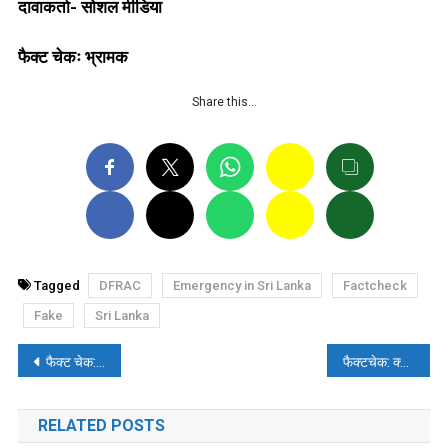
दावाकर्ता- सोशल मीडिया
फैक्ट चेकः भ्रामक
Share this…
Tagged
DFRAC
Emergency in Sri Lanka
Factcheck
Fake
Sri Lanka
पोस्ट
फैक्ट चेक: क्या ऑस्ट्रेलियाई कप्तान आरोन फिंच क्रिकेट से संन्यास की घोषणा करने वाले हैं?
फैक्टचेक: क्या पेंटागन ने कहा कि ज़ेलेंस्की जॉर्ज सोरोस के रिस्तेदार हैं?
नेविगेशन
RELATED POSTS