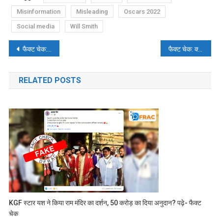
Misinformation
Misleading
Oscars 2022
Social media
Will Smith
पोस्ट
फैक्ट चेक: तीन पुलिसकर्मियों के एक शख्स को बेरहमी से पीटने के वीडियो के पीछे की सच्चाई.
फैक्ट चेक: क्या LOC पर IAF ने पाकिस्तानी जेट पर किया था हमला?
नेविगेशन
RELATED POSTS
KGF स्टार यश ने किया राम मंदिर का दर्शन, 50 करोड़ का दिया अनुदान? पढ़े- फैक्ट
चेक