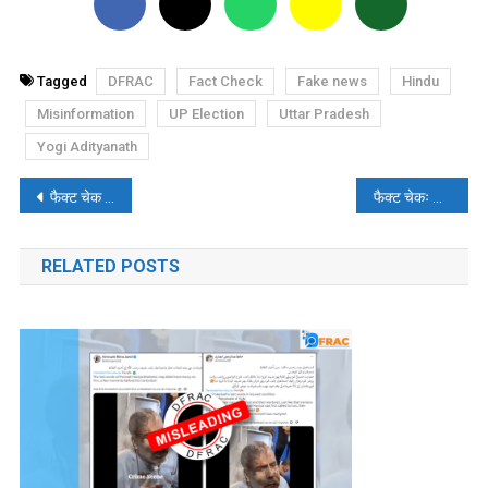
Tagged
DFRAC
Fact Check
Fake news
Hindu
Misinformation
UP Election
Uttar Pradesh
Yogi Adityanath
पोस्ट
फैक्ट चेक : क्या यूक्रेन की 9 साल की बच्ची ने रूसी सेना से लड़ने के लिए गन पकड़ी थी?
फैक्ट चेकः विल स्मिथ द्वारा क्रिस रॉक को थप्पड़ मारने से हैरान थे हॉलीवुड अभिनेता?
नेविगेशन
RELATED POSTS