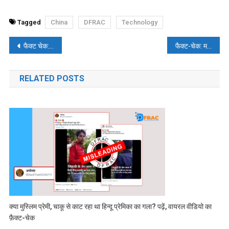
Tagged
China
DFRAC
Technology
पोस्ट
फैक्ट चेक: दक्षिण अफ्रीका में कोविड के नए स्ट्रेन “ओमिक्रोन” की शुरुआत कब हुई थी?
फैक्ट-चेक: महिलाओं की किडनैपिंग पर जागरुकता का वीडियो झूठे दावे के साथ वायरल
नेविगेशन
RELATED POSTS
क्या मुस्लिम प्रेमी, चाकू से काट रहा था हिन्दू प्रेमिका का गला? पढ़ें, वायरल वीडियो का
फ़ैक्ट-चेक