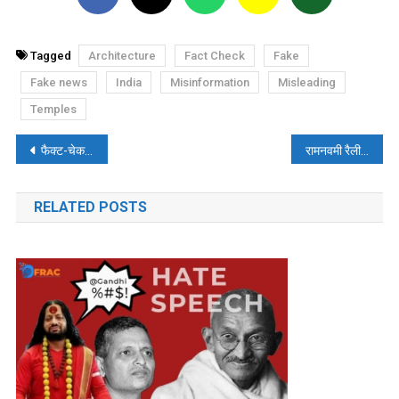
Tagged
Architecture
Fact Check
Fake
Fake news
India
Misinformation
Misleading
Temples
पोस्ट
फैक्ट-चेक: ‘#राहुल_गांधी_गद्दार_है’ में राहुल गांधी की पुरानी क्लिपिंग का इस्तेमाल
रामनवमी रैली की पुरानी क्लिप को अमरावती दंगों से जोड़कर किया जा रहा वायरल
नेविगेशन
RELATED POSTS